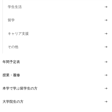
用
学生生活
お
問
い
留学
合
わ
せ
キャリア支援
交
その他
通
ア
ク
年間予定表
セ
ス
授業・履修
サ
イ
本学で学ぶ留学生の方
ト
マ
大学院生の方
ッ
プ