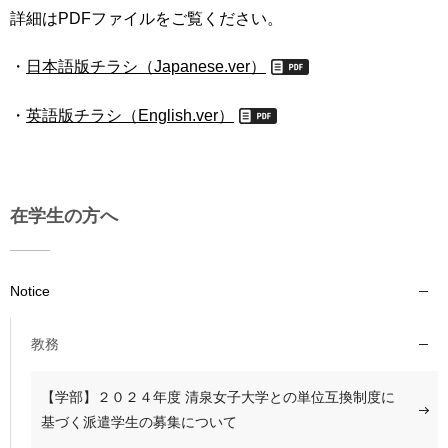
育
者
詳細はPDFファイルをご覧ください。
の
方
研
・
日本語版チラシ（Japanese.ver）
究
卒
・
英語版チラシ（English.ver）
業
社
生
会
の
連
方
携
在学生の方へ
一
入
般・
試
地
情
Notice
域
報
の
方
教務
寄
附
教
を
【学部】２０２４年度 清泉女子大学との単位互換制度に
職
す
基づく派遣学生の募集について
員
る
専