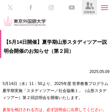
HOME
受
【5月14日開催】夏学期山形スタディツアー説
験
生
明会開催のお知らせ（第２回）
大
の
学
方
案
内
2025.05.09
在
学
学
生
5月14日（水）11：50より、2025年度 世界教養プログラム
部・
の
大
夏学期実施「スタディツアー／社会協働１」（山形スタデ
方
学
ィツアー）第２回説明会を開催いたします。
院
／
保
参加を検討される方は、必ず説明会に出席してください。
教
護