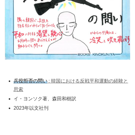
兵役拒否の問い
: 韓国における反戦平和運動の経験と
思索
イ・ヨンソク著、森田和樹訳
2023年以文社刊