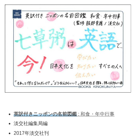
英訳付きニッポンの名前図鑑
: 和食・年中行事
淡交社編集局編
2017年淡交社刊