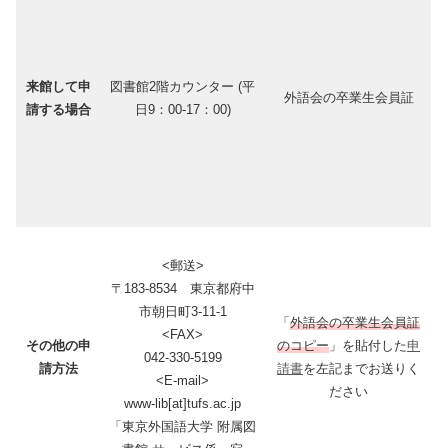
来館して申
図書館2階カウンター (平
外語会の卒業生会員証
請する場合
日9：00-17：00)
<郵送>
〒183-8534 東京都府中
市朝日町3-11-1
「
外語会の卒業生会員証
<FAX>
その他の申
のコピー
」を貼付した
申
042-330-5199
請方法
請書
を左記までお送りく
<E-mail>
ださい
www-lib[at]tufs.ac.jp
「東京外国語大学 附属図