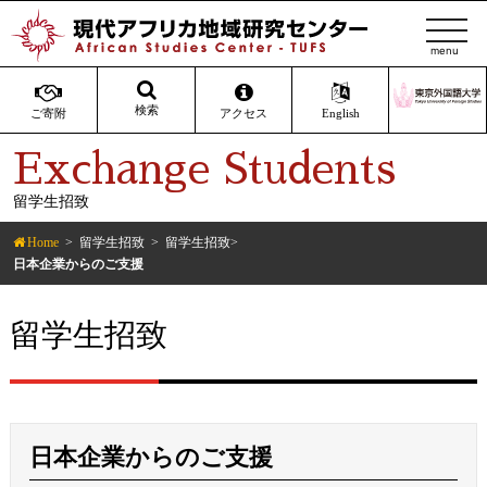
t
o
g
g
検索
ご寄附
アクセス
English
l
Exchange Students
e
n
留学生招致
a
v
Home
留学生招致
留学生招致
i
日本企業からのご支援
g
a
留学生招致
t
i
o
n
日本企業からのご支援