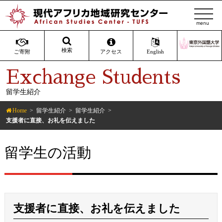
t
o
g
g
検索
ご寄附
アクセス
English
l
Exchange Students
e
n
留学生紹介
a
v
Home
留学生紹介
留学生紹介
i
支援者に直接、お礼を伝えました
g
a
留学生の活動
t
i
o
n
支援者に直接、お礼を伝えました