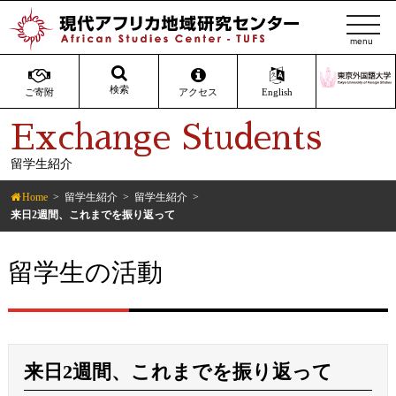
t
o
g
g
検索
ご寄附
アクセス
English
l
Exchange Students
e
n
留学生紹介
a
v
Home
留学生紹介
留学生紹介
i
来日2週間、これまでを振り返って
g
a
留学生の活動
t
i
o
n
来日2週間、これまでを振り返って