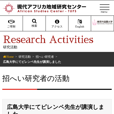
t
o
g
g
検索
ご寄附
アクセス
English
l
Research Activities
e
n
研究活動
a
v
Home
研究活動
招へい研究者
i
広島大学にてピレンペ先生が講演しました
g
a
招へい研究者の活動
t
i
o
n
広島大学にてピレンペ先生が講演しま