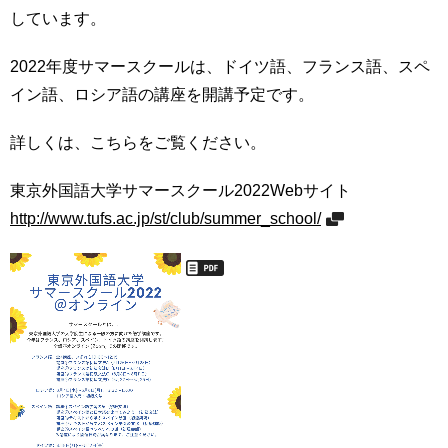
育
者
しています。
の
方
研
2022年度サマースクールは、ドイツ語、フランス語、スペ
究
イン語、ロシア語の講座を開講予定です。
卒
業
社
詳しくは、こちらをご覧ください。
生
会
の
連
方
東京外国語大学サマースクール2022Webサイト
携
http://www.tufs.ac.jp/st/club/summer_school/
一
入
般・
試
地
情
域
報
の
方
組
織
教
職
お
員
問
専