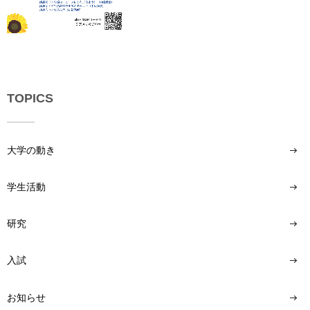
い
用
合
わ
せ
交
通
TOPICS
ア
ク
セ
大学の動き
ス
サ
学生活動
イ
ト
研究
マ
ッ
プ
入試
お知らせ