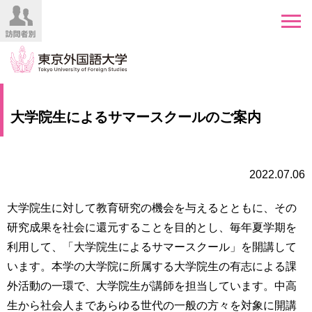
HOME
受
大学院生によるサマースクールのご案内
験
生
大
の
学
方
案
2022.07.06
内
在
大学院生に対して教育研究の機会を与えるとともに、その
学
学
研究成果を社会に還元することを目的とし、毎年夏学期を
生
部・
の
利用して、「大学院生によるサマースクール」を開講して
大
方
学
います。本学の大学院に所属する大学院生の有志による課
院
外活動の一環で、大学院生が講師を担当しています。中高
／
保
生から社会人まであらゆる世代の一般の方々を対象に開講
教
護