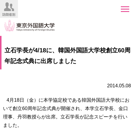
HOME
受
立石学長が4/18に、韓国外国語大学校創立60周
験
生
年記念式典に出席しました
大
の
学
方
案
内
2014.05.08
在
学
学
生
4月18日（金）に本学協定校である韓国外国語大学校にお
部・
の
大
いて創立60周年記念式典が開催され、本学立石学長、金口
方
学
理事、丹羽教授らが出席。立石学長が記念スピーチを行い
院
ました。
／
保
教
護