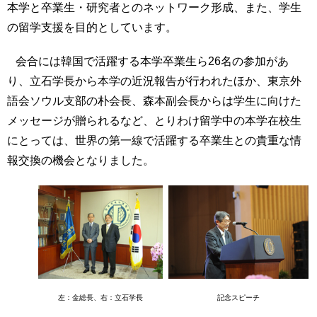
本学と卒業生・研究者とのネットワーク形成、また、学生
い
用
合
の留学支援を目的としています。
わ
せ
会合には韓国で活躍する本学卒業生ら26名の参加があ
り、立石学長から本学の近況報告が行われたほか、東京外
交
通
語会ソウル支部の朴会長、森本副会長からは学生に向けた
ア
メッセージが贈られるなど、とりわけ留学中の本学在校生
ク
にとっては、世界の第一線で活躍する卒業生との貴重な情
セ
ス
報交換の機会となりました。
サ
イ
ト
マ
ッ
プ
左：金総長、右：立石学長
記念スピーチ