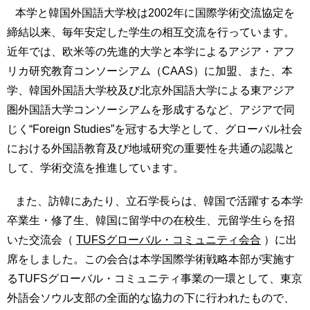
育
者
本学と韓国外国語大学校は2002年に国際学術交流協定を
の
締結以来、毎年安定した学生の相互交流を行っています。
方
研
近年では、欧米等の先進的大学と本学によるアジア・アフ
究
リカ研究教育コンソーシアム（CAAS）に加盟、また、本
卒
業
社
学、韓国外国語大学校及び北京外国語大学による東アジア
生
会
圏外国語大学コンソーシアムを形成するなど、アジアで同
の
連
じく“Foreign Studies”を冠する大学として、グローバル社会
方
携
における外国語教育及び地域研究の重要性を共通の認識と
一
入
して、学術交流を推進しています。
般・
試
地
情
また、訪韓にあたり、立石学長らは、韓国で活躍する本学
域
報
の
卒業生・修了生、韓国に留学中の在校生、元留学生らを招
方
いた交流会（
TUFSグローバル・コミュニティ会合
）に出
組
織
席をしました。この会合は本学国際学術戦略本部が実施す
教
るTUFSグローバル・コミュニティ事業の一環として、東京
職
お
員
外語会ソウル支部の全面的な協力の下に行われたもので、
問
専