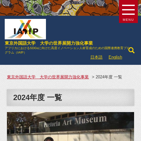
MENU
東京外国語大学 大学の世界展開力強化事業
アフリカにおけるSDGsに向けた高度イノベーション人材育成のための国際連携教育プロ
グラム（IAfP）
日本語
English
東京外国語大学 大学の世界展開力強化事業
>
2024年度 一覧
2024年度 一覧