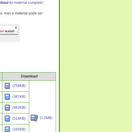
nload
do material completo”
os, mas o material pode ser
Download
(258KB)
(387KB)
(483KB)
(1.2MB)
(516KB)
(340KB)