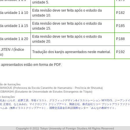
unidade 5.
Esta revisão deve ser feita após o estudo da
da unidade 1 à 10
P.182
unidade 10.
Esta revisão deve ser feita após o estudo da
da unidade 1 à 15
P.185
unidade 15.
Esta revisão deve ser feita após o estudo da
da unidade 1 à 20
P.188
unidade 20.
JITEN Ⅰ
(Índice
Tradução dos kanjis apresentados neste material.
P.192
o)
es apresentados estão em forma de PDF.
ão de ilustrações
MANOUE (Professora da Escola Canarinho de Hamamatsu - Província de Shizuoka)
OBAYASHI (Estudante de Universidade de Estudos Estrangeiros de Tóquio)
 ilustrações
社あいぷらす
,
絵夢工房
,
学校イラスト
,
グラフィックデザイン&イラストレーション M/Y/D/S
,
ジーアンド
社 正進社
,
なとみみわ
,
マイクロソフト クリップアート
,
郵政公社
,
株式会社リコー プリントアウトファク
べふみ（無料イラストクリップアート）
,
国際交流基金日本語国際センター「みんなの教材サイト」
Copyright © 2011 Tokyo University of Foreign Studies.All Rights Reserved