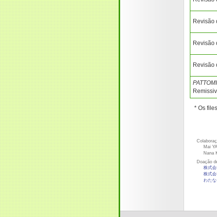
Revisão 
Revisão 
Revisão 
PATTOMI 
Remissiv
* Os fil
Colaboraç
Mai YA
Nana K
Doação de
株式会
株式会
わたな