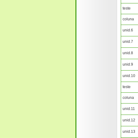
teste
coluna
unid.6
unid.7
unid.8
unid.9
unid.10
teste
coluna
unid.11
unid.12
unid.13