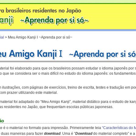
ial
> Meu Amigo Kanji Ⅰ ~Aprenda por si só~
erial foi elaborado para que os brasileiros possam estudar o idioma japonês por
 que se considera ser o mais difícil no estudo do idioma japonês: os fundamentos s
ilustrações, com páginas de exercícios, treino de escrita, testes e tradução em 
com prazer utilizando este material.
terial foi adaptado do “Meu Amigo Kanji”, material didático para o estudo de kanj
ras residentes no Japão, que frequentam escolas públicas japonesas.
ão
te é o material no formato para impressão. Primeiramente leia
“Características do 
 duas maneiras para fazer
download
. Uma é “
Download
do material completo” e a 