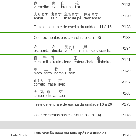
赤
青
白
花
P.113
vermelho
azul
branco
flor
入ります
出ます
立ちます
休みます
P.120
entrar
sair
ficar de pé
descansar
Teste de leitura e de escrita da unidade 11 à 15
P.128
Conhecimentos básicos sobre o kanji (3)
P.133
左
右
見ます
貝
P.134
esquerda
direita
ver / olhar
marisco / concha
百
千
円
玉
金
P.141
cem
mil
círculo / iene
enfera / bola
dinheiro
草
土
竹
音
P.149
mato
terra
bambu
som
正しい
文
本
P.157
correto
frase
livro
天
気
雨
空
P.165
tempo
chuva
céu
Teste de leitura e de escrita da unidade 16 à 20
P.173
Conhecimentos básicos sobre o kanji (4)
P.178
>
Esta revisão deve ser feita após o estudo da
da unidade 1 à 5
P.179