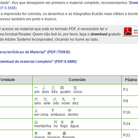
idade”. Aos que desejarem ver primeiro o material completo, recomendamos
“
Dow
DF:6.6MB)
.
 a impressão for colorida, os desenhos e as fotografias ficarão mais nítidos e bonit
presso também em preto e branco.
r acesso ao material que está no formato PDF, é necessário ter o
a Acrobat Reader. Quem não tivé-lo, por favor, faça o
download
gratuito
 do Adobe Systems Incorporated, clicando no ícone ao lado.
aracterísticas do Material” (PDF:750KB)
ownload
do material completo” (PDF:6.6MB)
Unidade
Conteúdo
Página
一
ニ
三
四
五
P.1
um
dois
três
quatro
cinco
六
七
八
九
十
P.8
seis
sete
oito
nove
dez
上
下
中
P.16
em cima
embaixo
dentro
山
川
火
水
P.24
montanha
rio
fogo
água
木
林
森
P.31
árvore
bosque
floresta