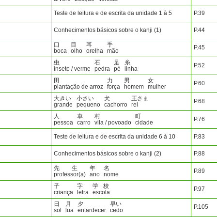
Teste de leitura e de escrita da unidade 1 à 5
P.39
Conhecimentos básicos sobre o kanji (1)
P.44
口
目
耳
手
P.45
boca
olho
orelha
mão
虫
石
足
糸
P.52
inseto / verme
pedra
pé
linha
田
力
男
女
P.60
plantação de arroz
força
homem
mulher
大きい
小さい
犬
王さま
P.68
grande
pequeno
cachorro
rei
人
車
村
町
P.76
pessoa
carro
vila / povoado
cidade
Teste de leitura e de escrita da unidade 6 à 10
P.83
Conhecimentos básicos sobre o kanji (2)
P.88
先
生
年
名
P.89
professor(a)
ano
nome
子
字
学
校
P.97
criança
letra
escola
日
月
夕
早い
P.105
sol
lua
entardecer
cedo