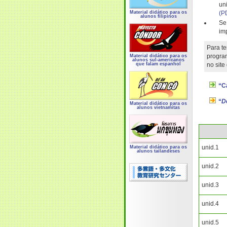
un
(P
Material didático para os
alunos filipinos
Se
im
Para te
program
Material didático para os
alunos sul-americanos
no site
que falam espanhol
“C
“
D
Material didático para os
alunos vietnamitas
unid.1
Material didático para os
alunos tailandeses
unid.2
unid.3
unid.4
unid.5