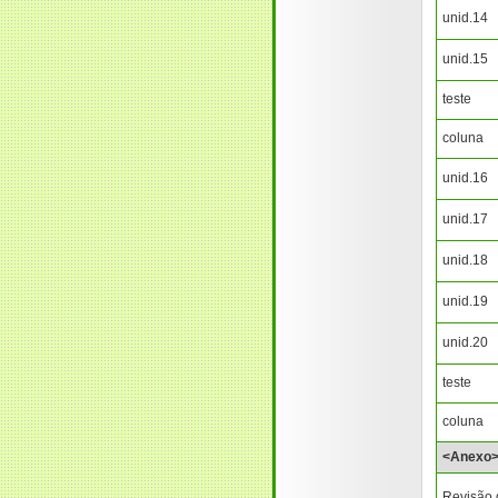
unid.14
unid.15
teste
coluna
unid.16
unid.17
unid.18
unid.19
unid.20
teste
coluna
<Anexo
Revisão 