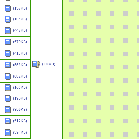
(157KB)
(184KB)
(447KB)
(570KB)
(413KB)
(1.8MB)
(558KB)
(682KB)
(163KB)
(190KB)
(399KB)
(512KB)
(394KB)