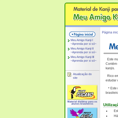
Página inic
Meu Amigo Kanji Ⅰ
~Aprenda por si só~
Meu Amigo Kanji Ⅱ
~Aprenda por si só~
Meu Amigo Kanji Ⅲ
Este mat
~Aprenda por si só~
Contém o
kanjis.
Atualização do
Rico em 
site
estudar 
＊Este ma
brasilei
Material didático para os
alunos brasileiros
Utilizaç
Es
Há