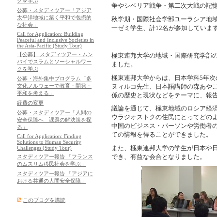
クを学ぶ
争やシベリア戦争・第二次大戦の記
公募・スタディツアー「アジア
太平洋地域に築く平和で包摂的
秋学期・国際社会学部ユーラシア地
な社会」
一ゼミ学生、計12名が参加していま
Call for Application: Building
Peaceful and Inclusive Societies in
the Asia-Pacific (Study Tour)
【公募】 スタディツアー・ムン
極東連邦大学の地域・国際研究学部の
バイでスラムとソーシャルワー
ました。
クを学ぶ
極東連邦大学からは、日本学科5年次
公募・海外集中プログラム「多
文化ノルウェーで教育・開発・
ヌィルコ先生、日本語講師の森あや
平和を考える」
係の歴史と現状などをテーマに、報
経費の変更
議論を通じて、極東地域のロシア経
公募・スタディツアー「人間の
ウラジオストクの住民にとってどの
安全保障へ 課題の解決策を探
中国のビジネス・パーソンや労働者
る」
ての情報を得ることができました。
Call for Application: Finding
Solutions to Human Security
また、極東連邦大学の学生が日本や
Challenges (Study Tour)
でき、有益な会合となりました。
スタディツアー報告 「フランス
のムスリム移民社会を学ぶ」
スタディツアー報告 「アジアに
おける共通の人間安全保障」
このブログを購読