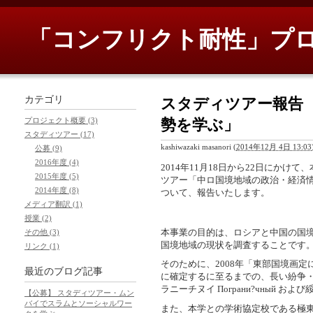
「コンフリクト耐性」プロ
カテゴリ
スタディツアー報告 
勢を学ぶ」
プロジェクト概要 (3)
スタディツアー (17)
kashiwazaki masanori
(
2014年12月 4日 13:03
公募 (9)
2016年度 (4)
2014年11月18日から22日にか
2015年度 (5)
ツアー「中ロ国境地域の政治・経済
2014年度 (8)
ついて、報告いたします。
メディア翻訳 (1)
授業 (2)
本事業の目的は、ロシアと中国の国
その他 (3)
国境地域の現状を調査することです
リンク (1)
そのために、2008年「東部国境画
最近のブログ記事
に確定するに至るまでの、長い紛争
ラニーチヌイ Пограни?чный および
【公募】 スタディツアー・ムン
バイでスラムとソーシャルワー
また、本学との学術協定校である極