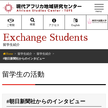
t
o
g
g
検索
ご寄附
アクセス
English
l
Exchange Students
e
n
留学生紹介
a
v
Home
留学生紹介
留学生紹介
i
#朝日新聞社からのインタビュー
g
a
留学生の活動
t
i
o
n
#朝日新聞社からのインタビュー