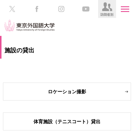
HOME
受
施設の貸出
験
生
大
の
学
方
案
内
在
ロケーション撮影
学
学
生
部・
の
大
方
学
院
体育施設（テニスコート）貸出
／
保
教
護