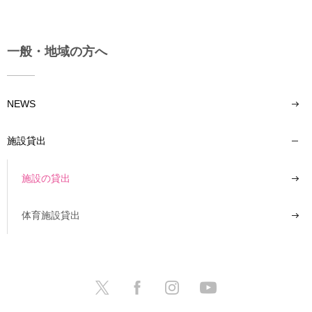
育
者
の
方
研
一般・地域の方へ
究
卒
業
社
生
会
NEWS
の
連
方
携
施設貸出
一
入
般・
施設の貸出
試
地
情
域
報
体育施設貸出
の
方
寄
附
教
を
職
す
員
る
専