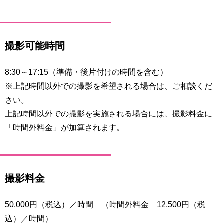
用
お
問
い
撮影可能時間
合
わ
せ
8:30～17:15（準備・後片付けの時間を含む）
※上記時間以外での撮影を希望される場合は、ご相談くだ
交
さい。
通
ア
上記時間以外での撮影を実施される場合には、撮影料金に
ク
「時間外料金」が加算されます。
セ
ス
サ
撮影料金
イ
ト
マ
50,000円（税込）／時間 （時間外料金 12,500円（税
ッ
込）／時間）
プ