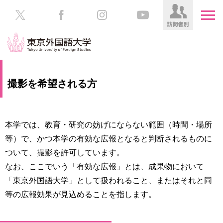
HOME
受
撮影を希望される方
験
生
大
の
学
方
案
本学では、教育・研究の妨げにならない範囲（時間・場所
内
等）で、かつ本学の有効な広報となると判断されるものに
在
ついて、撮影を許可しています。
学
学
生
なお、ここでいう「有効な広報」とは、成果物において
部・
の
大
「東京外国語大学」として扱われること、またはそれと同
方
学
等の広報効果が見込めることを指します。
院
／
保
教
護