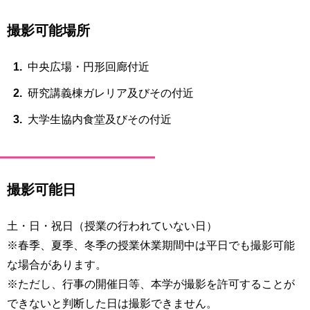
育
者
の
撮影可能場所
方
研
究
中央広場・円形回廊付近
卒
業
社
研究講義棟ガレリア及びその付近
生
会
の
連
大学生協内食堂及びその付近
方
携
一
入
般・
試
撮影可能日
地
情
域
報
の
土・日・祝日（授業の行われていない日）
方
寄
※春季、夏季、冬季の授業休業期間中は平日でも撮影可能
附
な場合があります。
教
を
職
※ただし、行事の開催日等、本学が撮影を許可することが
す
員
る
できないと判断した日は撮影できません。
専