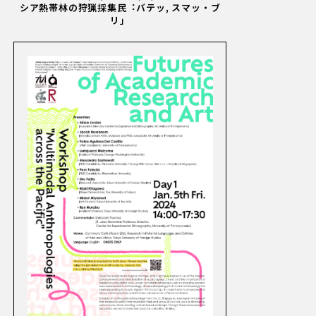
シア熱帯林の狩猟採集⺠︓バテッ, スマッ・ブ
リ」