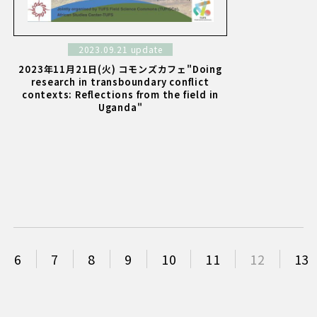
2023.09.21 update
2023年11月21日(火) コモンズカフェ"Doing
research in transboundary conflict
contexts: Reflections from the field in
Uganda"
6
7
8
9
10
11
12
13