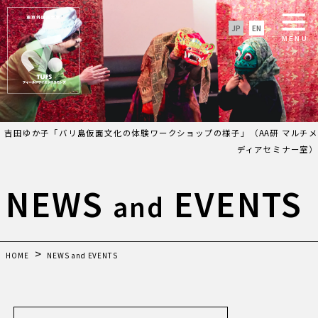
JP
EN
MENU
吉田ゆか子「バリ島仮面文化の体験ワークショップの様子」（AA研 マルチメ
ディアセミナー室）
NEWS
EVENTS
and
HOME
NEWS and EVENTS