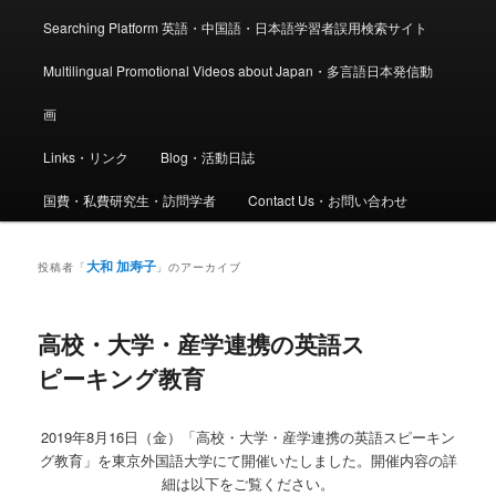
Searching Platform 英語・中国語・日本語学習者誤用検索サイト
Multilingual Promotional Videos about Japan・多言語日本発信動
画
Links・リンク
Blog・活動日誌
国費・私費研究生・訪問学者
Contact Us・お問い合わせ
大和 加寿子
投稿者「
」のアーカイブ
高校・大学・産学連携の英語ス
ピーキング教育
2019年8月16日（金）「高校・大学・産学連携の英語スピーキン
グ教育」を東京外国語大学にて開催いたしました。開催内容の詳
細は以下をご覧ください。