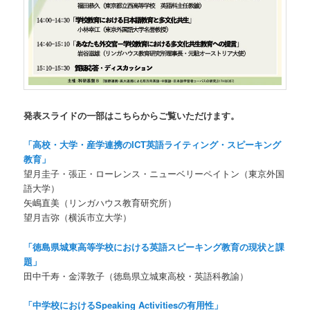
発表スライドの一部はこちらからご覧いただけます。
「高校・大学・産学連携の
ICT
英語ライティング・スピーキング
教育」
望月圭子・張正・ローレンス・ニューベリーペイトン（東京外国
語大学）
矢嶋直美（リンガハウス教育研究所）
望月吉弥（横浜市立大学）
「徳島県城東高等学校における英語スピーキング教育の現状と課
題」
田中千寿・金澤敦子（徳島県立城東高校・英語科教諭）
「中学校における
Speaking Activities
の有用性」