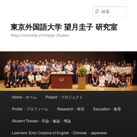
メ
サ
イ
ブ
検
ン
コ
索
コ
ン
東京外国語大学 望月圭子 研究室
ン
テ
Tokyo University of Foreign Studies
テ
ン
ン
ツ
ツ
へ
へ
移
移
動
動
メ
Home・ホーム
Project・プロジェクト
イ
ン
Profile・プロフィール
Research・研究
Education・教育
メ
ニ
Student Theses・卒論・修論・博論
ュ
ー
Learners’ Error Corpora of English・Chinese・Japanese