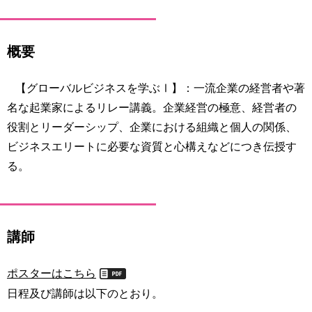
育
者
の
方
研
概要
究
卒
業
【グローバルビジネスを学ぶⅠ】：一流企業の経営者や著
社
生
会
名な起業家によるリレー講義。企業経営の極意、経営者の
の
連
役割とリーダーシップ、企業における組織と個人の関係、
方
携
ビジネスエリートに必要な資質と心構えなどにつき伝授す
一
る。
入
般・
試
地
情
域
報
の
講師
方
寄
附
教
を
ポスターはこちら
職
す
日程及び講師は以下のとおり。
員
る
専