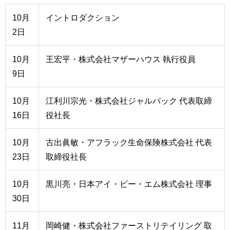
用
お
10月
イントロダクション
問
2日
い
合
10月
王宏平・株式会社マザーハウス 執行役員
わ
せ
9日
交
10月
江利川宗光・株式会社ジャルパック 代表取締
通
16日
役社長
ア
ク
セ
10月
古出眞敏・アフラック生命保険株式会社 代表
ス
23日
取締役社長
サ
イ
10月
黒川亮・日本アイ・ビー・エム株式会社 理事
ト
30日
マ
ッ
11月
岡崎健・株式会社ファーストリテイリング 取
プ