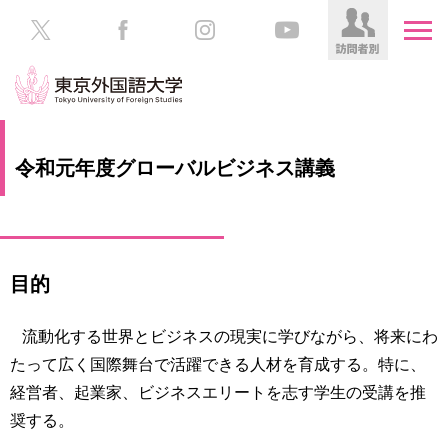
HOME
受
令和元年度グローバルビジネス講義
験
生
大
の
学
方
案
内
目的
在
学
学
生
部・
流動化する世界とビジネスの現実に学びながら、将来にわ
の
大
たって広く国際舞台で活躍できる人材を育成する。特に、
方
学
経営者、起業家、ビジネスエリートを志す学生の受講を推
院
／
保
奨する。
教
護