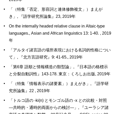
「（特集「否定、形容詞と連体修飾複文」）まえが
き」, 『語学研究所論集』23, 2019年
On the internally headed relative clause in Altaic-type
languages., Asian and African linguistics 13: 1-40. , 2019
年
「アルタイ諸言語の場所表現における名詞的性格につい
て」, 『北方言語研究』9: 41-65., 2019年
「第6章 語順と情報構造の類型論」, 『日本語の格標示
と分裂自動詞性』143-178. 東京：くろしお出版, 2019年
「（特集「情報表示の諸要素」）まえがき」, 『語学研
究所論集』22 , 2019年
「トルコ語の -ki(n) とモンゴル語の -x との比較・対照
―共時的・通時的両面からの検討―」, 『ユーラシア諸