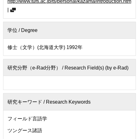
http://www.tufs.ac.jp/ts/personal/kazama/Introduction.htm
せ
用
l
交
通
学位 /
Degree
ア
ク
セ
修士（文学）(北海道大学) 1992年
ス
サ
研究分野（e-Rad分野） /
Research Field(s) (by e-Rad)
イ
ト
マ
ッ
プ
研究キーワード /
Research Keywords
フィールド言語学
ツングース諸語