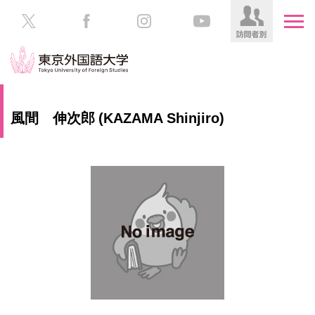
HOME
受
風間 伸次郎 (KAZAMA Shinjiro)
験
生
大
の
学
方
案
内
在
学
教
生
育
の
方
研
究
保
護
社