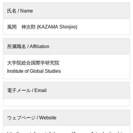
者
会
の
氏名 / Name
連
方
携
風間 伸次郎 (KAZAMA Shinjiro)
卒
入
業
試
生
情
所属職名 / Affiliation
の
報
方
大学院総合国際学研究院
寄
一
Institute of Global Studies
附
般・
を
地
す
域
電子メール / Email
る
の
方
お
問
教
い
ウェブページ / Website
職
合
員
わ
専