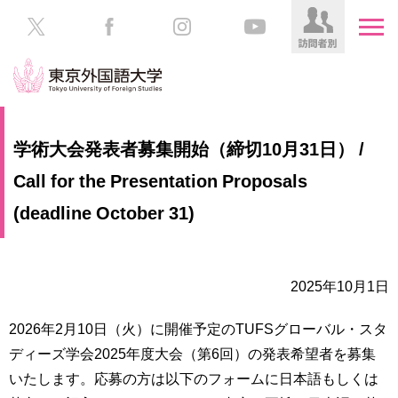
HOME
受
学術大会発表者募集開始（締切10月31日） /
験
生
Call for the Presentation Proposals
大
の
学
(deadline October 31)
方
案
内
在
学
学
2025年10月1日
生
部・
の
大
2026年2月10日（火）に開催予定のTUFSグローバル・スタ
方
学
ディーズ学会2025年度大会（第6回）の発表希望者を募集
院
／
保
いたします。応募の方は以下のフォームに日本語もしくは
教
護