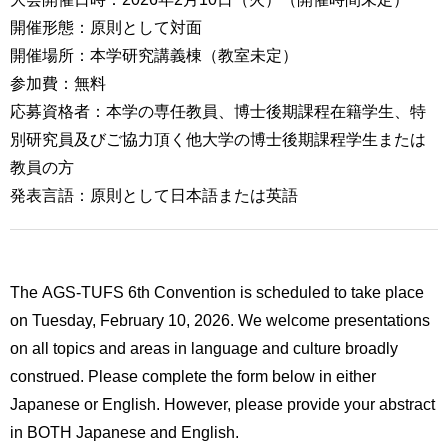
用
開催形態：原則として対面
お
問
開催場所：本学研究講義棟（教室未定）
い
参加費：無料
合
応募資格者：本学の専任教員、博士後期課程在籍学生、特
わ
せ
別研究員及びご協力頂く他大学の博士後期課程学生または
教員の方
交
発表言語：原則として日本語または英語
通
ア
ク
セ
ス
The AGS-TUFS 6th Convention is scheduled to take place
on Tuesday, February 10, 2026. We welcome presentations
サ
on all topics and areas in language and culture broadly
イ
construed. Please complete the form below in either
ト
マ
Japanese or English. However, please provide your abstract
ッ
in BOTH Japanese and English.
プ