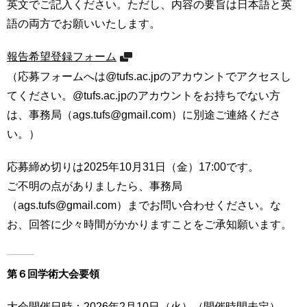
英文でご記入ください。ただし、内容の要旨は日本語と英
育
者
語の両方でお願いいたします。
の
方
研
究
報告希望登録フォーム
卒
（応募フォームへは@tufs.ac.jpのアカウントでアクセスし
業
社
てください。@tufs.ac.jpのアカウントをお持ちでない方
生
会
の
は、事務局（ags.tufs@gmail.com）に別途ご連絡くださ
連
方
携
い。）
一
入
応募締め切りは2025年10月31日（金）17:00です。
般・
試
ご不明の点がありましたら、事務局
地
情
域
（ags.tufs@gmail.com）までお問い合わせください。な
報
の
お、回答に少々時間がかかりますことをご承知願います。
方
寄
附
教
を
第６回学術大会要領
職
す
員
る
大会開催日時：2026年2月10日（火）（開催時間未定）
専