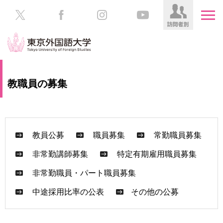
HOME
受
教職員の募集
験
生
大
の
学
方
案
内
教員公募
職員募集
常勤職員募集
在
学
非常勤講師募集
特定有期雇用職員募集
学
生
部・
非常勤職員・パート職員募集
の
大
方
学
中途採用比率の公表
その他の公募
院
／
保
教
護