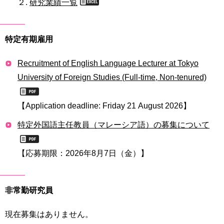
２.
研究業績一覧
用
お
問
い
特定有期雇用
合
わ
Recruitment of English Language Lecturer at Tokyo
せ
University of Foreign Studies (Full-time, Non-tenured)
交
通
【Application deadline: Friday 21 August 2026】
ア
ク
特定外国語主任教員（マレーシア語）の募集について
セ
ス
【応募期限：2026年8月7日（金）】
サ
イ
ト
非常勤研究員
マ
ッ
現在募集はありません。
プ