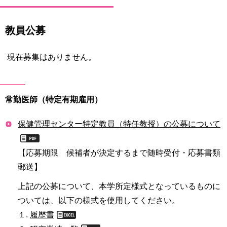
育
者
の
方
教員公募
研
究
卒
現在募集はありません。
業
社
生
会
の
連
方
携
常勤医師（特定有期雇用）
一
入
保健管理センター特定教員（特任教授）の公募について
般・
試
地
情
域
【応募期限 候補者が決定するまで随時受付・応募書類
報
の
郵送】
方
寄
上記の公募について、本学所定様式となっているものに
附
教
を
ついては、以下の様式を使用してください。
職
す
１.
履歴書
員
る
専