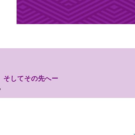
、そしてその先へー
る