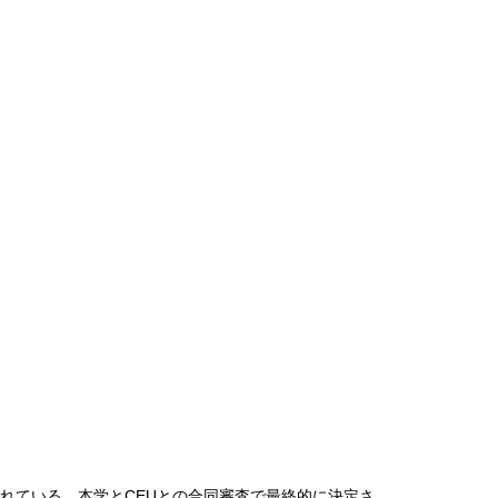
れている、本学とCEUとの合同審査で最終的に決定さ