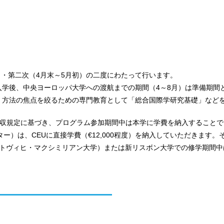
）・第二次（4月末～5月初）の二度にわたって行います。
入学後、中央ヨーロッパ大学への渡航までの期間（4～8月）は準備期間
・方法の焦点を絞るための専門教育として「総合国際学研究基礎」など
徴収規定に基づき、プログラム参加期間中は本学に学費を納入することで
ター）は、CEUに直接学費（€12,000程度）を納入していただきま
ートヴィヒ・マクシミリアン大学）または新リスボン大学での修学期間中