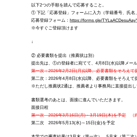
以下2つの手順を踏んで応募すること。
① 下記「応募登録」フォームに入力（学籍番号、氏名
応募登録フォーム：
https://forms.gle/TYLaACDesuAay
※今すぐご登録頂けます
↓
② 必要書類を提出（推薦状は別）
提出先は、①の登録者に宛てて、4月8日(水)以降メー
第一次：2026年2月2日(月)以降、必要書類をそろえて
第二次：2026年4月8日(水)以降、必要書類をそろえて
※ただし推薦状2通は、推薦者より事務局に直接提出
書類選考のあとは、面接に進んでいただきます。
面接日程
第一次 2026年3月16日(月)～3月19日(木)を予定
（終
第二次 2026年5月13(水)～15日(金)を予定
本学での審査結果は3月末（第一次）、5月末（第二次