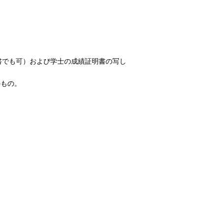
書でも可）
および学士の成績証明書の写し
のもの。