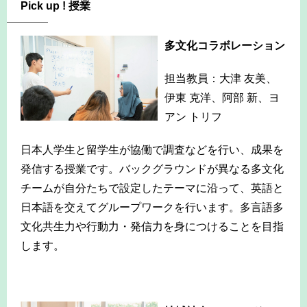
Pick up ! 授業
多文化コラボレーション
担当教員：大津 友美、
伊東 克洋、阿部 新、ヨ
アン トリフ
日本人学生と留学生が協働で調査などを行い、成果を
発信する授業です。バックグラウンドが異なる多文化
チームが自分たちで設定したテーマに沿って、英語と
日本語を交えてグループワークを行います。多言語多
文化共生力や行動力・発信力を身につけることを目指
します。
-