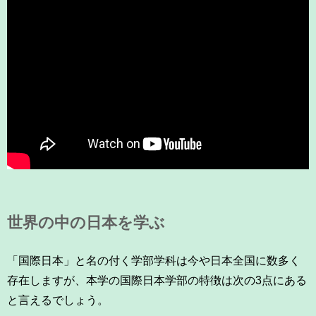
育
者
の
方
研
究
卒
業
社
生
会
の
連
方
携
一
入
般・
試
地
情
域
報
世界の中の日本を学ぶ
の
方
寄
附
「国際日本」と名の付く学部学科は今や日本全国に数多く
教
を
存在しますが、本学の国際日本学部の特徴は次の3点にある
職
す
と言えるでしょう。
員
る
専