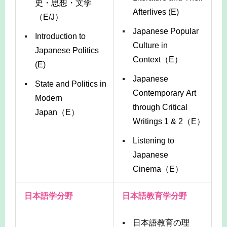
史・思想・文学
Afterlives (E)
（E/J）
Japanese Popular
Introduction to
Culture in
Japanese Politics
Context（E）
(E)
Japanese
State and Politics in
Contemporary Art
Modern
through Critical
Japan（E）
Writings 1 & 2（E）
Listening to
Japanese
Cinema（E）
日本語学分野
日本語教育学分野
日本語教育の理