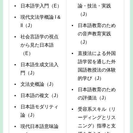
日本語学入門（E）
論・技法・実践
（J）
現代文法学概論 I &
II（J）
日本語教育のため
の音声教育実践
社会言語学の視点
（J）
から見た日本語
（E）
直接法による外国
語学習を通した外
日本語生成文法入
国語教授法の体験
門（J）
的学び（J）
文法史概論（J）
日本語教育のため
日本語の複文（J）
の評価法（J）
日本語モダリティ
受容系スキル（リ
論（J）
ーディングとリス
ニング）指導と支
現代日本語意味論