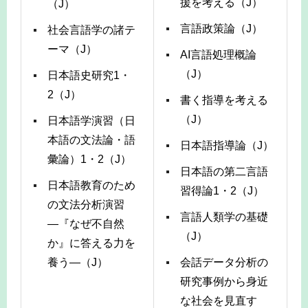
援を考える（J）
（J）
言語政策論（J）
社会言語学の諸テ
ーマ（J）
AI言語処理概論
（J）
日本語史研究1・
2（J）
書く指導を考える
（J）
日本語学演習（日
本語の文法論・語
日本語指導論（J）
彙論）1・2（J）
日本語の第二言語
日本語教育のため
習得論1・2（J）
の文法分析演習
言語人類学の基礎
―『なぜ不自然
（J）
か』に答える力を
養う―（J）
会話データ分析の
研究事例から身近
な社会を見直す