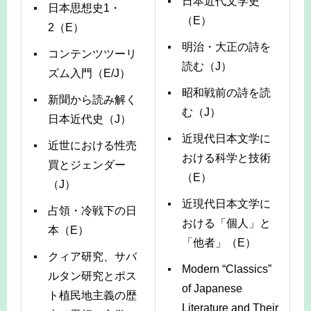
日本近代文学史
日本思想史1・
（E）
2（E）
明治・大正の詩を
コンテンツツーリ
読む（J）
ズム入門（E/J）
昭和戦前の詩を読
新聞から読み解く
む（J）
日本近代史（J）
近現代日本文学に
近世における性売
おける科学と技術
買とジェンダー
（E）
（J）
近現代日本文学に
占領・冷戦下の日
おける「個人」と
本（E）
「他者」（E）
クィア研究、サバ
Modern “Classics”
ルタン研究とポス
of Japanese
ト植民地主義の歴
Literature and Their