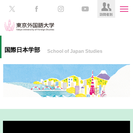
HOME
受
国際日本学部
School of Japan Studies
験
生
大
の
学
方
案
内
在
学
学
生
部・
の
大
方
学
院
／
保
教
護