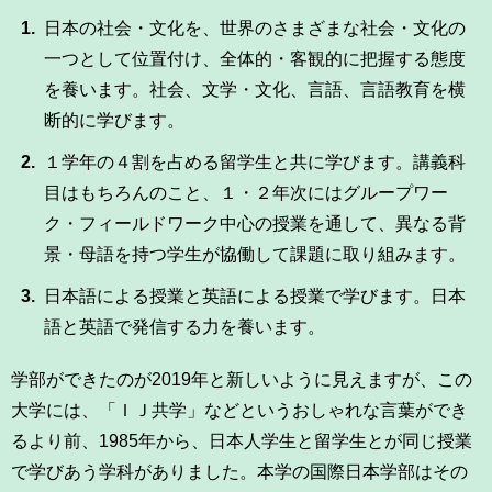
用
日本の社会・文化を、世界のさまざまな社会・文化の
お
問
一つとして位置付け、全体的・客観的に把握する態度
い
を養います。社会、文学・文化、言語、言語教育を横
合
断的に学びます。
わ
せ
１学年の４割を占める留学生と共に学びます。講義科
目はもちろんのこと、１・２年次にはグループワー
交
ク・フィールドワーク中心の授業を通して、異なる背
通
ア
景・母語を持つ学生が協働して課題に取り組みます。
ク
セ
日本語による授業と英語による授業で学びます。日本
ス
語と英語で発信する力を養います。
サ
学部ができたのが2019年と新しいように見えますが、この
イ
大学には、「ＩＪ共学」などというおしゃれな言葉ができ
ト
マ
るより前、1985年から、日本人学生と留学生とが同じ授業
ッ
で学びあう学科がありました。本学の国際日本学部はその
プ