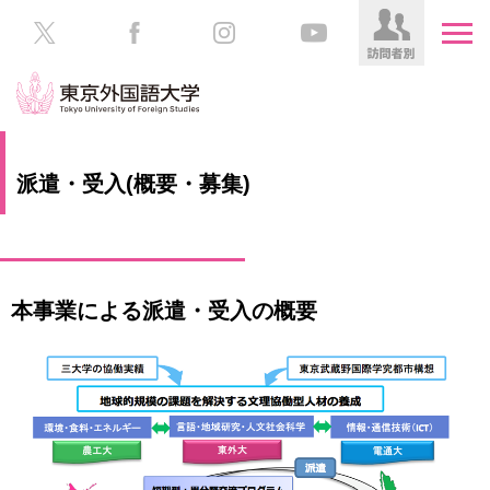
HOME
受
派遣・受入(概要・募集)
験
生
大
の
学
方
案
内
本事業による派遣・受入の概要
在
学
学
生
部・
の
大
方
学
院
／
保
教
護