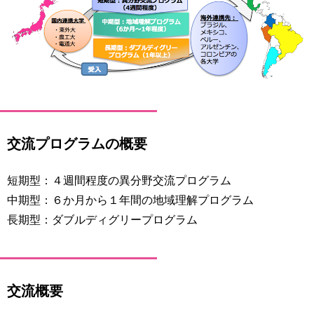
育
者
の
方
研
究
卒
業
社
生
会
の
連
方
携
交流プログラムの概要
一
入
般・
短期型：４週間程度の異分野交流プログラム
試
地
情
中期型：６か月から１年間の地域理解プログラム
域
報
長期型：ダブルディグリープログラム
の
方
寄
附
教
を
職
す
交流概要
員
る
専