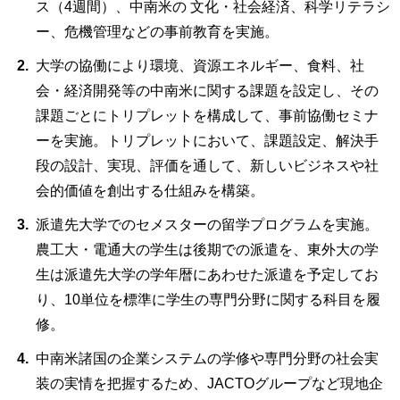
ス（4週間）、中南米の 文化・社会経済、科学リテラシ
ー、危機管理などの事前教育を実施。
大学の協働により環境、資源エネルギー、食料、社
会・経済開発等の中南米に関する課題を設定し、その
課題ごとにトリプレットを構成して、事前協働セミナ
ーを実施。トリプレットにおいて、課題設定、解決手
段の設計、実現、評価を通して、新しいビジネスや社
会的価値を創出する仕組みを構築。
派遣先大学でのセメスターの留学プログラムを実施。
農工大・電通大の学生は後期での派遣を、東外大の学
生は派遣先大学の学年暦にあわせた派遣を予定してお
り、10単位を標準に学生の専門分野に関する科目を履
修。
中南米諸国の企業システムの学修や専門分野の社会実
装の実情を把握するため、JACTOグループなど現地企