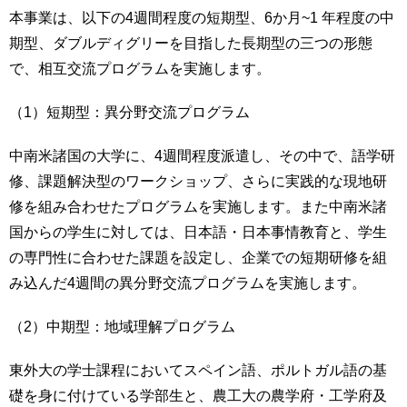
本事業は、以下の4週間程度の短期型、6か月~1 年程度の中
用
お
期型、ダブルディグリーを目指した長期型の三つの形態
問
い
で、相互交流プログラムを実施します。
合
わ
（1）短期型：異分野交流プログラム
せ
中南米諸国の大学に、4週間程度派遣し、その中で、語学研
交
修、課題解決型のワークショップ、さらに実践的な現地研
通
ア
修を組み合わせたプログラムを実施します。また中南米諸
ク
国からの学生に対しては、日本語・日本事情教育と、学生
セ
の専門性に合わせた課題を設定し、企業での短期研修を組
ス
み込んだ4週間の異分野交流プログラムを実施します。
サ
イ
（2）中期型：地域理解プログラム
ト
マ
東外大の学士課程においてスペイン語、ポルトガル語の基
ッ
礎を身に付けている学部生と、農工大の農学府・工学府及
プ