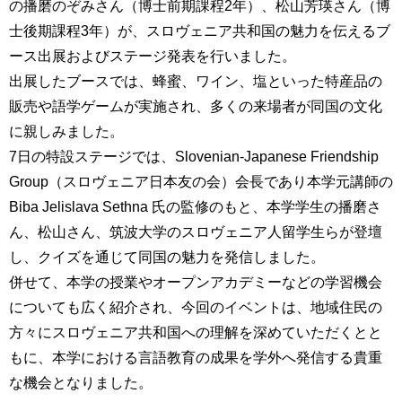
の播磨のぞみさん（博士前期課程2年）、松山芳瑛さん（博
育
者
士後期課程3年）が、スロヴェニア共和国の魅力を伝えるブ
の
方
研
ース出展およびステージ発表を行いました。
究
出展したブースでは、蜂蜜、ワイン、塩といった特産品の
卒
販売や語学ゲームが実施され、多くの来場者が同国の文化
業
社
生
に親しみました。
会
の
連
7日の特設ステージでは、Slovenian-Japanese Friendship
方
携
Group（スロヴェニア日本友の会）会長であり本学元講師の
Biba Jelislava Sethna 氏の監修のもと、本学学生の播磨さ
一
入
般・
ん、松山さん、筑波大学のスロヴェニア人留学生らが登壇
試
地
情
し、クイズを通じて同国の魅力を発信しました。
域
報
併せて、本学の授業やオープンアカデミーなどの学習機会
の
方
についても広く紹介され、今回のイベントは、地域住民の
寄
附
方々にスロヴェニア共和国への理解を深めていただくとと
教
を
もに、本学における言語教育の成果を学外へ発信する貴重
職
す
な機会となりました。
員
る
専