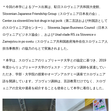
用
＊今回の本学によるブース出展は、駐日スロヴェニア共和国大使館、
お
問
Slovenian-Japanese Friendship Group（スロヴェニア日本友の会）、
い
Center za slovenščino kot drugi in tuji jezik（第二言語および外国語として
合
のスロヴェニア語センター）、Slovenia Japan Business Counsil（日本ス
わ
せ
ロヴェニアビジネス協会）、および Urad vlade RS za Slovence v
Zamejstvu in po svetu（スロヴェニア共和国政府海外在住スロヴェニア人
交
担当事務所）の協力のもとで実施されました。
通
ア
＊本学は、スロヴェニアのリュブリャーナ大学との協定に基づき、2019
ク
セ
年度からリュブリャーナ大学のヴェスナ・ブコヴェツ講師を派遣してい
ス
ただき、学部・大学院の授業やオープンアカデミー講座でスロヴェニア
語を開講しています。ブコヴェツ講師は、言語教育だけでなく、スロヴ
サ
イ
ェニアの文化や遺産を紹介することも使命として本学に着任しました。
ト
マ
ッ
プ