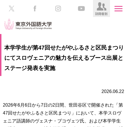
HOME
受
本学学生が第47回せたがやふるさと区民まつり
験
生
にてスロヴェニアの魅力を伝えるブース出展と
大
の
学
ステージ発表を実施
方
案
内
在
学
学
2026.06.22
生
部・
の
大
2026年6月6日から7日の2日間、世田谷区で開催された「第
方
学
47回せたがやふるさと区民まつり」において、本学スロヴ
院
／
保
ェニア語講師のヴェスナ・ブコヴェツ氏、および本学学生
教
護