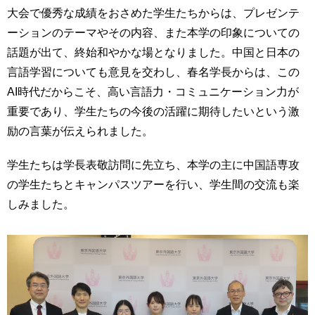
育
者
大会で優秀な成績をおさめた学生たちからは、プレゼンテ
の
ーションのテーマやその内容、また本学の印象についての
方
研
話題が出て、終始和やかな場となりました。中国と日本の
究
言語学習についても意見を交わし、春名学長からは、この
卒
業
社
AI時代だからこそ、高い言語力・コミュニケーション力が
生
会
重要であり、学生たちの今後の活躍に期待したいという激
の
連
励の言葉が伝えられました。
方
携
一
学生たちは学長表敬訪問に先立ち、本学の主に中国語専攻
入
般・
試
の学生たちとキャンパスツアーを行い、学生間の交流も楽
地
情
しみました。
域
報
の
方
寄
附
教
を
職
す
員
る
専