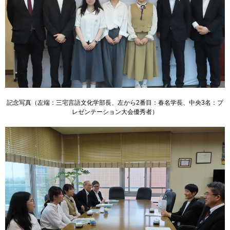
用
お
問
い
合
わ
せ
交
記念写真（左端：三宅言語文化学部長、左から2番目：春名学長、中央3名：プ
通
レゼンテーション大会優秀者）
ア
ク
セ
ス
サ
イ
ト
マ
ッ
プ