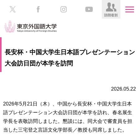
HOME
受
長安杯・中国大学生日本語プレゼンテーション
験
生
大会訪日団が本学を訪問
大
の
学
方
案
内
2026.05.22
在
学
学
生
2026年5月21日（木）、中国から長安杯・中国大学生日本
部・
の
大
語プレゼンテーション大会訪日団が本学を訪れ、春名展生
方
学
学長を表敬訪問しました。懇談には、同大会で審査員を担
院
当した三宅登之言語文化学部長／教授も同席しました。
／
保
教
護