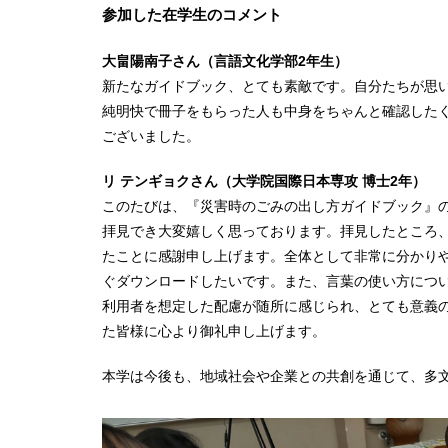
参加した在学生のコメント
大畠陽南子さん（言語文化学部2年生）
新たなガイドブック、とても素敵です。自分たちが思
純明快で冊子をもらった人も中身をちゃんと確認した
ございました。
リ テンギョクさん（大学院国際日本専攻 博士2年）
このたびは、『災害時のごみの出し方ガイドブック』
拝見でき大変嬉しく思っております。拝見したところ
たことに感謝申し上げます。全体として非常に分かり
ぐダウンロードしたいです。また、言葉の使い方につ
利用者を想定した配慮が随所に感じられ、とても意義
た皆様に心より御礼申し上げます。
本学は今後も、地域社会や企業との共創を通じて、多