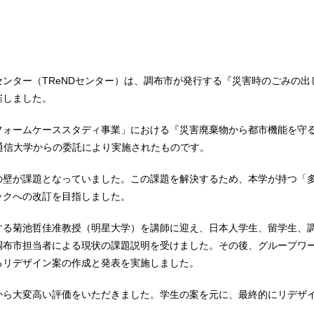
創センター（TReNDセンター）は、調布市が発行する『災害時のごみ
催しました。
フォームケーススタディ事業」における『災害廃棄物から都市機能を守
電気通信大学からの委託により実施されたものです。
の壁が課題となっていました。この課題を解決するため、本学が持つ「
ックへの改訂を目指しました。
する菊池哲佳准教授（明星大学）を講師に迎え、日本人学生、留学生、
調布市担当者による現状の課題説明を受けました。その後、グループワ
るリデザイン案の作成と発表を実施しました。
から大変高い評価をいただきました。学生の案を元に、最終的にリデザ