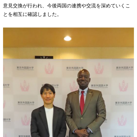
育
者
意見交換が行われ、今後両国の連携や交流を深めていくこ
の
とを相互に確認しました。
方
研
究
卒
業
社
生
会
の
連
方
携
一
入
般・
試
地
情
域
報
の
方
寄
附
教
を
職
す
員
る
専