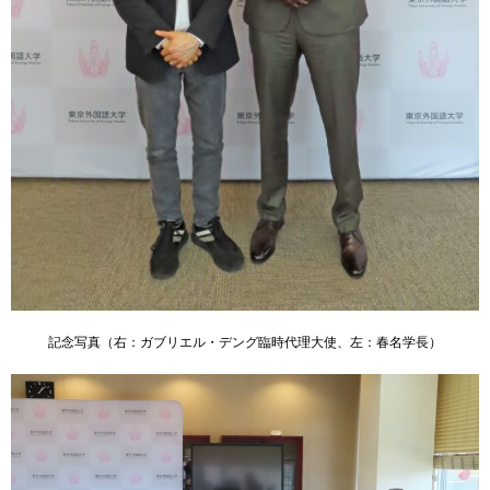
用
お
問
い
合
わ
せ
交
通
ア
ク
セ
ス
記念写真（右：ガブリエル・デング臨時代理大使、左：春名学長）
サ
イ
ト
マ
ッ
プ