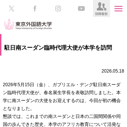
HOME
受
駐日南スーダン臨時代理大使が本学を訪問
験
生
大
の
学
方
案
2026.05.18
内
在
2026年5月15日（金）、ガブリエル・デング駐日南スーダ
学
学
ン臨時代理大使が、春名展生学長を表敬訪問しました。本
生
部・
の
学に南スーダンの大使をお迎えするのは、今回が初の機会
大
方
学
となりました。
院
懇談では、これまでの南スーダンと日本の二国間関係や同
／
保
国の歩んできた歴史、本学のアフリカ教育について活発な
教
護