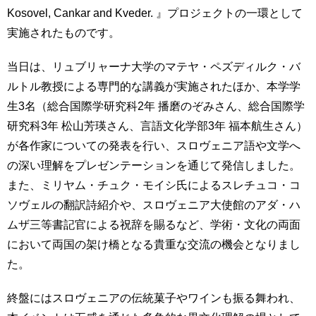
育
者
Kosovel, Cankar and Kveder. 』プロジェクトの一環として
の
実施されたものです。
方
研
究
当日は、リュブリャーナ大学のマテヤ・ペズディルク・バ
卒
ルトル教授による専門的な講義が実施されたほか、本学学
業
社
生
会
生3名（総合国際学研究科2年 播磨のぞみさん、総合国際学
の
連
研究科3年 松山芳瑛さん、言語文化学部3年 福本航生さん）
方
携
が各作家についての発表を行い、スロヴェニア語や文学へ
一
の深い理解をプレゼンテーションを通じて発信しました。
入
般・
試
また、ミリヤム・チュク・モイシ氏によるスレチュコ・コ
地
情
ソヴェルの翻訳詩紹介や、スロヴェニア大使館のアダ・ハ
域
報
の
ムザ三等書記官による祝辞を賜るなど、学術・文化の両面
方
において両国の架け橋となる貴重な交流の機会となりまし
寄
附
た。
教
を
職
す
終盤にはスロヴェニアの伝統菓子やワインも振る舞われ、
員
る
専