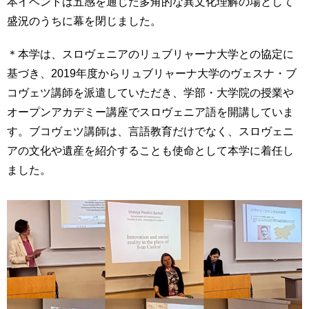
本イベントは五感を通じた多角的な異文化理解の場として
用
盛況のうちに幕を閉じました。
お
問
い
＊本学は、スロヴェニアのリュブリャーナ大学との協定に
合
基づき、2019年度からリュブリャーナ大学のヴェスナ・ブ
わ
コヴェツ講師を派遣していただき、学部・大学院の授業や
せ
オープンアカデミー講座でスロヴェニア語を開講していま
交
す。ブコヴェツ講師は、言語教育だけでなく、スロヴェニ
通
アの文化や遺産を紹介することも使命として本学に着任し
ア
ました。
ク
セ
ス
サ
イ
ト
マ
ッ
プ