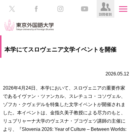
HOME
受
本学にてスロヴェニア文学イベントを開催
験
生
大
の
学
方
案
2026.05.12
内
在
2026年4月24日、本学において、スロヴェニアの重要作家
学
学
であるイヴァン・ツァンカル、スレチュコ・コソヴェル、
生
部・
の
ゾフカ・クヴェデルを特集した文学イベントが開催されま
大
方
学
した。本イベントは、金指久美子教授による尽力のもと、
院
リュブリャーナ大学のヴェスナ・ブコヴェツ講師の主催に
／
保
より、『Slovenia 2026: Year of Culture – Between Worlds:
教
護