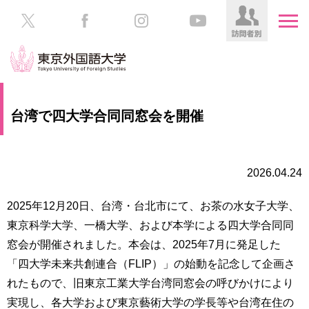
HOME
受
台湾で四大学合同同窓会を開催
験
生
大
の
学
方
案
2026.04.24
内
在
2025年12月20日、台湾・台北市にて、お茶の水女子大学、
学
学
東京科学大学、一橋大学、および本学による四大学合同同
生
部・
の
窓会が開催されました。本会は、2025年7月に発足した
大
方
学
「四大学未来共創連合（FLIP）」の始動を記念して企画さ
院
れたもので、旧東京工業大学台湾同窓会の呼びかけにより
／
保
実現し、各大学および東京藝術大学の学長等や台湾在住の
教
護