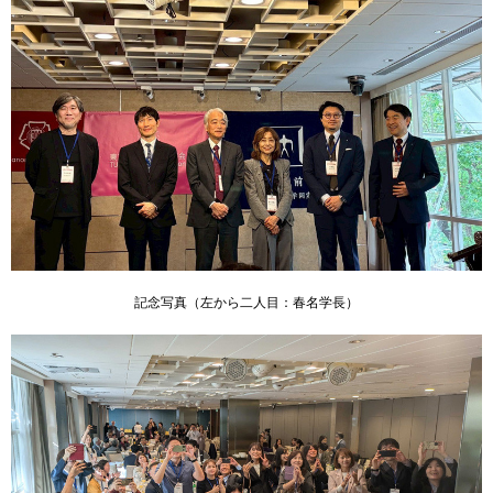
用
お
問
い
合
わ
せ
交
通
ア
ク
セ
記念写真（左から二人目：春名学長）
ス
サ
イ
ト
マ
ッ
プ