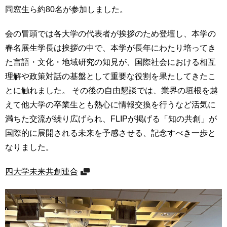
育
者
同窓生ら約80名が参加しました。
の
方
研
会の冒頭では各大学の代表者が挨拶のため登壇し、本学の
究
春名展生学長は挨拶の中で、本学が長年にわたり培ってき
卒
た言語・文化・地域研究の知見が、国際社会における相互
業
社
生
会
理解や政策対話の基盤として重要な役割を果たしてきたこ
の
連
とに触れました。 その後の自由懇談では、業界の垣根を越
方
携
えて他大学の卒業生とも熱心に情報交換を行うなど活気に
一
満ちた交流が繰り広げられ、FLIPが掲げる「知の共創」が
入
般・
試
国際的に展開される未来を予感させる、記念すべき一歩と
地
情
なりました。
域
報
の
四大学未来共創連合
方
寄
附
教
を
職
す
員
る
専