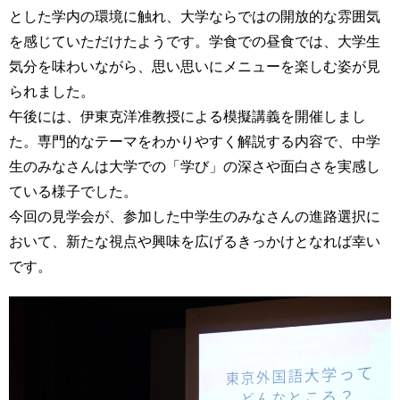
育
者
とした学内の環境に触れ、大学ならではの開放的な雰囲気
の
を感じていただけたようです。学食での昼食では、大学生
方
研
気分を味わいながら、思い思いにメニューを楽しむ姿が見
究
られました。
卒
業
社
午後には、伊東克洋准教授による模擬講義を開催しまし
生
会
た。専門的なテーマをわかりやすく解説する内容で、中学
の
連
生のみなさんは大学での「学び」の深さや面白さを実感し
方
携
ている様子でした。
一
入
今回の見学会が、参加した中学生のみなさんの進路選択に
般・
試
おいて、新たな視点や興味を広げるきっかけとなれば幸い
地
情
域
です。
報
の
方
寄
附
教
を
職
す
員
る
専