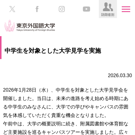
HOME
受
中学生を対象とした大学見学を実施
験
生
大
の
学
方
案
2026.03.30
内
在
2026年1月28日（水）、中学生を対象とした大学見学会を
学
学
開催しました。当日は、未来の進路を考え始める時期にあ
生
部・
の
る中学生のみなさんに、大学での学びやキャンパスの雰囲
大
方
学
気を体感していただく貴重な機会となりました。
院
午前中は、大学の概要説明に続き、附属図書館や体育館な
／
保
ど主要施設を巡るキャンパスツアーを実施しました。広々
教
護