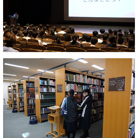
用
お
問
い
合
わ
せ
交
通
ア
ク
セ
ス
サ
イ
ト
マ
ッ
プ