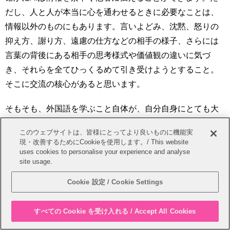
だし、人と人が本当に心を通わせるときに必要なことは、
情報以外のものにもあります。言いよどみ、沈黙、怒りの
抑え方、謝り方、遠慮の仕方などの相手の様子、さらには
言葉の背後にある相手の思考様式や価値観の違いに気づ
き、それらを全てひっくるめて引き受けようとすること。
そこに交流の核心があると思います。
そもそも、外国語を学ぶこと自体が、自分自身にとても大
きな財産をもたらしてくれるということは、本学で学んで
このウェブサイトは、皆様にとってより良いものに機能実
きた皆さんには、よくわかっていることだと思います。自
現・改善するためにCookieを使用します。/ This website
分の母語しか理解せず、言葉が異なる人とのやりとりは全
uses cookies to personalise your experience and analyse
site usage.
てAI任せなんて、あまりにも内向きな発想だと言わざるを
得ません。外国語を学ぶことは、その言葉の話者の思考方
Cookie 設定 / Cookie Settings
法や世界の切り取り方があることを知り、同じ目線で考え
られるようになるということです。文化や価値観の多様性
すべての Cookie を受け入れる / Accept All Cookies
を知り、異質な物を認め尊重しあう姿勢は、社会に出たあ