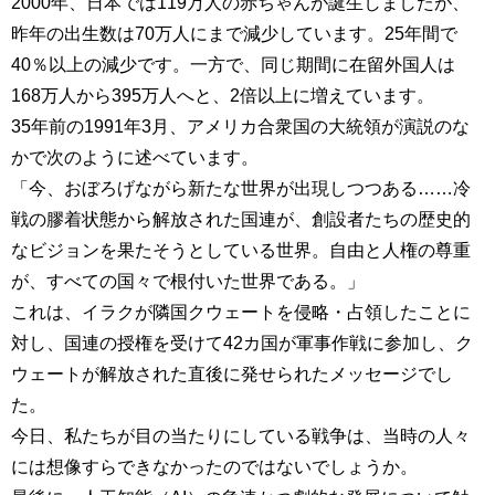
2000年、日本では119万人の赤ちゃんが誕生しましたが、
昨年の出生数は70万人にまで減少しています。25年間で
40％以上の減少です。一方で、同じ期間に在留外国人は
168万人から395万人へと、2倍以上に増えています。
35年前の1991年3月、アメリカ合衆国の大統領が演説のな
かで次のように述べています。
「今、おぼろげながら新たな世界が出現しつつある……冷
戦の膠着状態から解放された国連が、創設者たちの歴史的
なビジョンを果たそうとしている世界。自由と人権の尊重
が、すべての国々で根付いた世界である。」
これは、イラクが隣国クウェートを侵略・占領したことに
対し、国連の授権を受けて42カ国が軍事作戦に参加し、ク
ウェートが解放された直後に発せられたメッセージでし
た。
今日、私たちが目の当たりにしている戦争は、当時の人々
には想像すらできなかったのではないでしょうか。