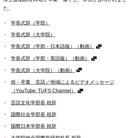
育
者
た。
の
方
研
学長式辞（学部）
究
卒
学長式辞（大学院）
業
社
生
会
学長式辞（学部・日本語版）（動画）
の
連
方
学長式辞（学部・英語版）（動画）
携
学長式辞（大学院）（動画）
一
入
般・
試
祝・卒業 言語／地域によるビデオメッセージ
地
情
（YouTube: TUFS Channel）
域
報
の
言語文化学部長 祝辞
方
寄
附
国際社会学部長 祝辞
教
を
職
国際日本学部長 祝辞
す
員
る
大学院総合国際学研究科長 祝辞
専