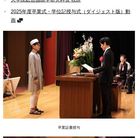
用
お
2025年度卒業式・学位記授与式（ダイジェスト版）動
問
画
い
合
わ
せ
交
通
ア
ク
セ
ス
サ
イ
ト
マ
卒業証書授与
ッ
プ