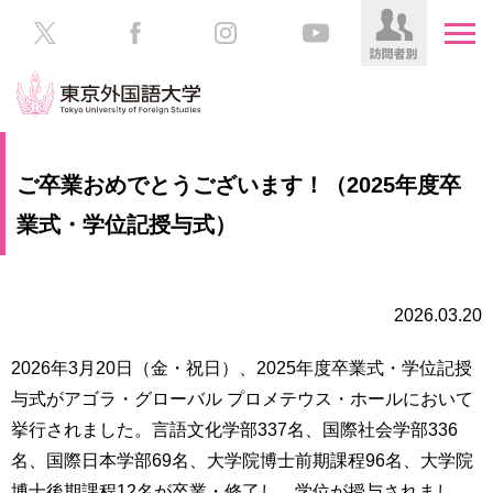
HOME
受
ご卒業おめでとうございます！（2025年度卒
験
生
業式・学位記授与式）
大
の
学
方
案
内
2026.03.20
在
学
学
生
2026年3月20日（金・祝日）、2025年度卒業式・学位記授
部・
の
大
与式がアゴラ・グローバル プロメテウス・ホールにおいて
方
学
挙行されました。言語文化学部337名、国際社会学部336
院
名、国際日本学部69名、大学院博士前期課程96名、大学院
／
保
教
護
博士後期課程12名が卒業・修了し、学位が授与されまし