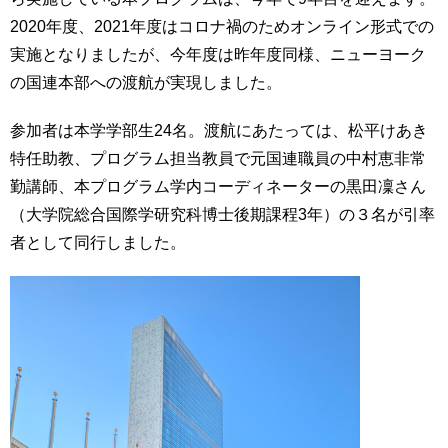
育
者
2020年度、2021年度はコロナ禍のためオンライン形式での
の
実施となりましたが、今年度は昨年度同様、ニューヨーク
方
研
究
の国連本部への渡航が実現しました。
卒
業
社
参加者は本学学部生24名。渡航にあたっては、松平けあき
生
会
特任助教、プログラム担当教員で元国連職員の中村恵非常
の
連
勤講師、本プログラム学内コーディネーターの黒田凜さん
方
携
（大学院総合国際学研究科博士後期課程3年）の３名が引率
一
入
者として同行しました。
般・
試
地
情
域
報
の
方
寄
附
教
を
職
す
員
る
専