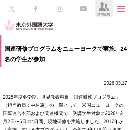
HOME
受
国連研修プログラムをニューヨークで実施、24
験
生
名の学生が参加
大
の
学
方
案
内
2026.03.17
在
学
学
生
2025年度冬学期、世界教養科⽬「国連研修プログラム」
部・
の
大
（担当教員：中村恵）の一環として、米国ニューヨークの
方
学
国際連合本部および関連機関で、受講学生対象に2026年2
院
月2日〜5日の4日間、現地研修を実施しました。2017年か
／
保
教
護
ら実施している本プログラムは、今年で9年目を迎えます。