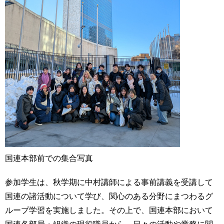
用
お
問
い
合
わ
せ
交
通
ア
ク
セ
ス
国連本部前での集合写真
サ
イ
参加学生は、秋学期に中村講師による事前講義を受講して
ト
国連の諸活動について学び、関心のある分野にまつわるグ
マ
ッ
ループ学習を実施しました。その上で、国連本部において
プ
国連各部局・組織の現役職員から、日々の活動や業務に関