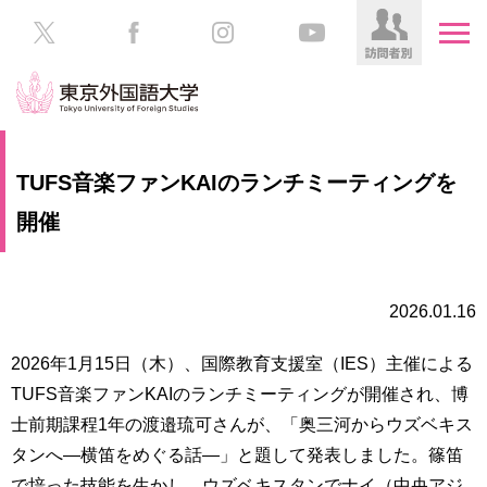
HOME
受
TUFS音楽ファンKAIのランチミーティングを
験
生
開催
大
の
学
方
案
内
2026.01.16
在
学
学
生
2026年1月15日（木）、国際教育支援室（IES）主催による
部・
の
大
TUFS音楽ファンKAIのランチミーティングが開催され、博
方
学
士前期課程1年の渡邉琉可さんが、「奥三河からウズベキス
院
タンへ―横笛をめぐる話―」と題して発表しました。篠笛
／
保
教
護
で培った技能を生かし、ウズベキスタンでナイ（中央アジ