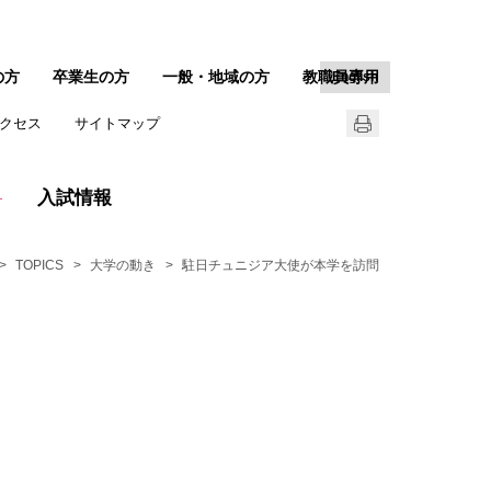
の方
卒業生の方
一般・地域の方
教職員専用
English
クセス
サイトマップ
入試情報
TOPICS
大学の動き
駐日チュニジア大使が本学を訪問