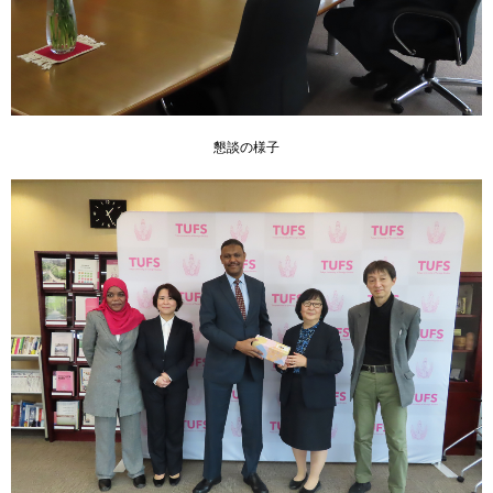
用
お
問
い
合
わ
せ
懇談の様子
交
通
ア
ク
セ
ス
サ
イ
ト
マ
ッ
プ