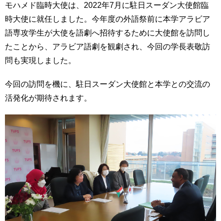
モハメド臨時大使は、2022年7月に駐日スーダン大使館臨
育
者
の
時大使に就任しました。今年度の外語祭前に本学アラビア
方
研
語専攻学生が大使を語劇へ招待するために大使館を訪問し
究
たことから、アラビア語劇を観劇され、今回の学長表敬訪
卒
問も実現しました。
業
社
生
会
の
今回の訪問を機に、駐日スーダン大使館と本学との交流の
連
方
携
活発化が期待されます。
一
入
般・
試
地
情
域
報
の
方
寄
附
教
を
職
す
員
る
専