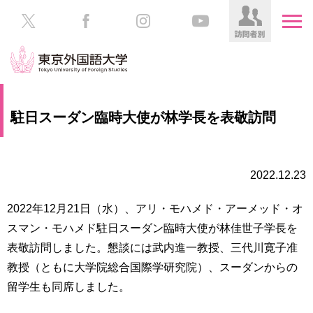
HOME
受
駐日スーダン臨時大使が林学長を表敬訪問
験
生
大
の
学
方
案
2022.12.23
内
在
2022年12月21日（水）、アリ・モハメド・アーメッド・オ
学
学
スマン・モハメド駐日スーダン臨時大使が林佳世子学長を
生
部・
の
表敬訪問しました。懇談には武内進一教授、三代川寛子准
大
方
学
教授（ともに大学院総合国際学研究院）、スーダンからの
院
留学生も同席しました。
／
保
教
護