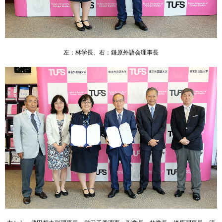
い
用
合
わ
せ
左：林学長、右：鎌原外語会理事長
交
通
ア
ク
セ
ス
サ
イ
ト
マ
ッ
プ