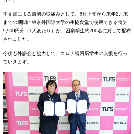
育
者
の
本覚書による最初の取組みとして、6月下旬から来年2月末
方
研
までの期間に東京外国語大学の生協食堂で使用できる食券
究
5,500円分（1人あたり）が、困窮学生約200名に対して配布
卒
業
社
されました。
生
会
の
連
今後も外語会と協力して、コロナ禍困窮学生の支援を行っ
方
携
ていきます。
一
入
般・
試
地
情
域
報
の
方
組
織
教
職
お
員
問
専