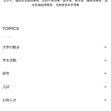
左から、儘田哲夫副理事長、武田千香理事・副学長、林学長、鎌原理事長、清
水良雄副理事長、犬飼啓吾本学理事
TOPICS
大学の動き
学生活動
研究
入試
お知らせ