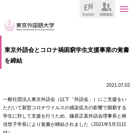
English
HOME
受
東京外語会とコロナ禍困窮学生支援事業の覚書
験
生
を締結
大
の
学
方
案
内
2021.07.02
在
学
学
生
一般社団法人東京外語会（以下「外語会」）にご支援をい
部・
の
大
ただいて新型コロナウイルスの感染拡大の影響で困窮する
方
学
学生に対して支援を行うため、鎌原正直外語会理事長と林
院
佳世子学長により覚書が締結されました（2021年5月31日
／
保
教
護
付）。