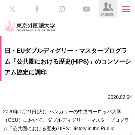
HOME
受
日・EUダブルディグリー・マスタープログラ
験
生
ム「公共圏における歴史(HIPS)」のコンソーシ
大
の
学
アム協定に調印
方
案
内
在
学
学
2020.02.04
生
部・
の
大
2020年1月21日(火)、ハンガリーの中央ヨーロッパ大学
方
学
（CEU）において、ダブルディグリー・マスタープログラ
院
／
保
ム「公共圏における歴史(HIPS: History in the Public
教
護