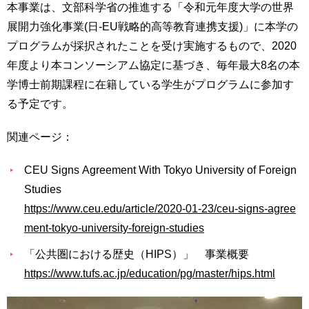
本事業は、文部科学省の推進する「令和元年度大学の世界
用
お
展開力強化事業(日-EU戦略的高等教育連携支援)」に本学の
問
プログラムが採択されたことを受け実施するもので、2020
い
年度より本コンソーシアム協定に基づき、毎年最大8名の本
合
わ
学博士前期課程に在籍している学生がプログラムに参加す
せ
る予定です。
交
関連ページ：
通
ア
ク
CEU Signs Agreement With Tokyo University of Foreign
セ
Studies
ス
https://www.ceu.edu/article/2020-01-23/ceu-signs-agree
ment-tokyo-university-foreign-studies
サ
イ
「公共圏における歴史（HIPS）」 事業概要
ト
https://www.tufs.ac.jp/education/pg/master/hips.html
マ
ッ
プ