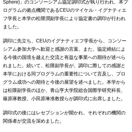
Sphere)」のコンソーシアム協定調印式が執り行われ、本プ
育
者
ログラムの拠点機関であるCEUのマイケル・イグナティエ
の
方
研
フ学長と本学の松隈潤副学長により協定書の調印が行われ
究
ました。
卒
業
社
調印に先立ち、CEUのイグナティエフ学長から、コンソー
生
会
の
シアム参加大学へ歓迎と感謝の言葉、また、協定締結によ
連
方
携
る今後の国境を越えた交流と有益な事業への期待が述べら
れました。続いて、松隈副学長が、調印に際しての感謝と
一
入
本学における同プログラムの重要性について言及し、プロ
般・
試
地
グラム成功への期待と今後の展望を述べました。本学から
情
域
報
は松隈副学長のほか、青山亨大学院総合国際学研究科長、
の
篠原琢教授、小田原琳准教授らが調印式に出席しました。
方
寄
附
調印式の後にはレセプションが開かれ、それぞれの機関の
教
を
職
関係者が交流を深めました。
す
員
る
専