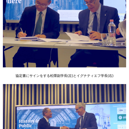
協定書にサインをする松隈副学長(左)とイグナティエフ学長(右)