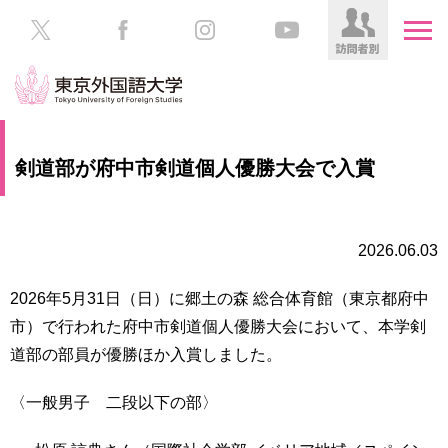
HOME
受
剣道部が府中市剣道個人優勝大会で入賞
験
生
大
の
学
方
案
2026.06.03
内
在
2026年5月31日（日）に郷土の森 総合体育館（東京都府中
学
学
市）で行われた府中市剣道個人優勝大会において、本学剣
生
部・
の
道部の部員が優勝ほか入賞しました。
大
方
学
院
〈一般男子 二段以下の部〉
／
保
教
護