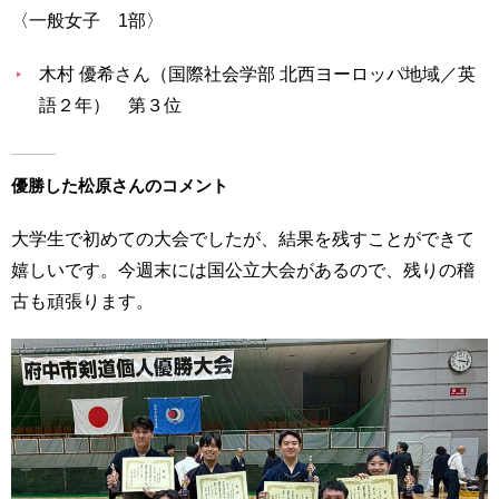
〈一般女子 1部〉
用
お
問
木村 優希さん（国際社会学部 北西ヨーロッパ地域／英
い
合
語２年） 第３位
わ
せ
優勝した松原さんのコメント
交
通
大学生で初めての大会でしたが、結果を残すことができて
ア
嬉しいです。今週末には国公立大会があるので、残りの稽
ク
セ
古も頑張ります。
ス
サ
イ
ト
マ
ッ
プ