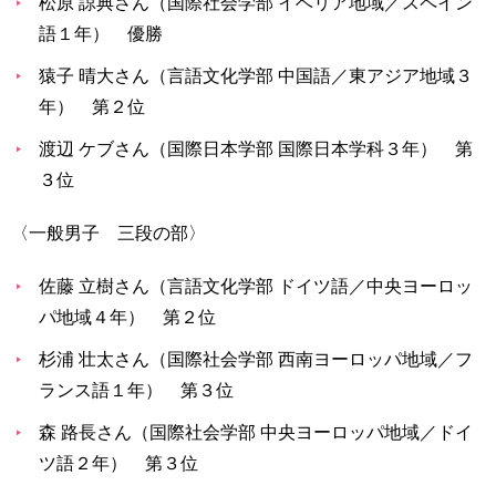
松原 諒典さん（国際社会学部 イベリア地域／スペイン
育
者
語１年） 優勝
の
方
研
猿子 晴大さん（言語文化学部 中国語／東アジア地域３
究
年） 第２位
卒
業
社
渡辺 ケブさん（国際日本学部 国際日本学科３年） 第
生
会
３位
の
連
方
携
〈一般男子 三段の部〉
一
入
般・
佐藤 立樹さん（言語文化学部 ドイツ語／中央ヨーロッ
試
地
情
パ地域４年） 第２位
域
報
の
杉浦 壮太さん（国際社会学部 西南ヨーロッパ地域／フ
方
寄
ランス語１年） 第３位
附
教
を
森 路長さん（国際社会学部 中央ヨーロッパ地域／ドイ
職
す
ツ語２年） 第３位
員
る
専