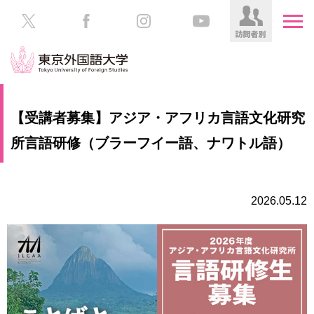
HOME
受
【受講者募集】アジア・アフリカ言語文化研究
験
生
所言語研修（ブラーフイー語、ナワトル語）
大
の
学
方
案
内
2026.05.12
在
学
学
生
部・
の
大
方
学
院
／
保
教
護