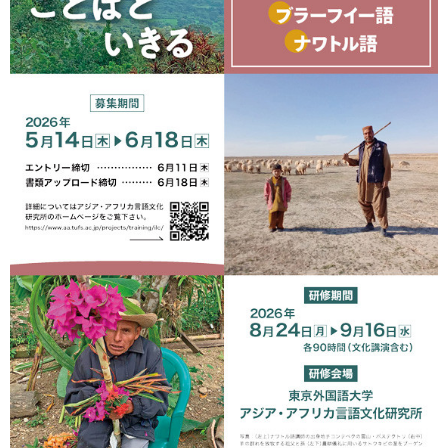
育
者
の
方
研
究
卒
業
社
生
会
の
連
方
携
一
入
般・
試
地
情
域
報
の
方
寄
附
教
を
職
す
員
る
専