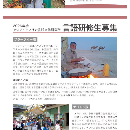
用
お
問
い
合
わ
せ
交
通
ア
ク
セ
ス
サ
イ
ト
マ
ッ
プ