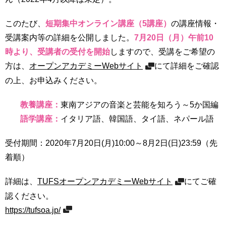
育
者
の
このたび、
短期集中オンライン講座（5講座）
の講座情報・
方
研
受講案内等の詳細を公開しました。
7月20日（月）午前10
究
時より、受講者の受付を開始
卒
しますので、受講をご希望の
業
社
方は、
オープンアカデミーWebサイト
にて詳細をご確認
生
会
の上、お申込みください。
の
連
方
携
教養講座：
東南アジアの音楽と芸能を知ろう～5か国編
一
語学講座：
イタリア語、韓国語、タイ語、ネパール語
入
般・
試
地
情
受付期間：2020年7月20日(月)10:00～8月2日(日)23:59（先
域
報
着順）
の
方
寄
詳細は、
TUFSオープンアカデミーWebサイト
にてご確
附
教
認ください。
を
職
す
https://tufsoa.jp/
員
る
専