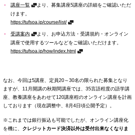
講座一覧
より、募集講座5講座の詳細をご確認いただ
用
お
けます。
問
い
https://tufsoa.jp/course/list/
合
受講案内
より、お申込方法・受講規約・オンライン
わ
せ
講座で使用するツールなどをご確認いただけます。
https://tufsoa.jp/how/index.html
交
通
-
ア
ク
なお、今回は5講座、定員20～30名の限られた募集となり
セ
ス
ますが、11月開講の秋期間講座では、35言語程度の語学講
座、教養講座をあわせて120講座程のオンライン講座を計画
サ
しております（現在調整中、8月4日頃公開予定）。
イ
ト
※これまでは銀行振込も可能でしたが、オンライン講座化
マ
ッ
を機に、
クレジットカード決済以外は受付出来なくなりま
プ