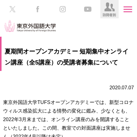
HOME
受
夏期間オープンアカデミー 短期集中オンライ
験
生
ン講座（全5講座）の受講者募集について
大
の
学
方
案
内
2020.07.07
在
学
学
生
東京外国語大学TUFSオープンアカデミーでは、新型コロナ
部・
の
大
ウィルス感染拡大による情勢の変化に鑑み、少なくとも、
方
学
2022年3月末までは、オンライン講座のみを開講すること
院
といたしました。この間、教室での対面講座は実施しませ
／
保
教
護
ん（2022年4月以降は未定）。