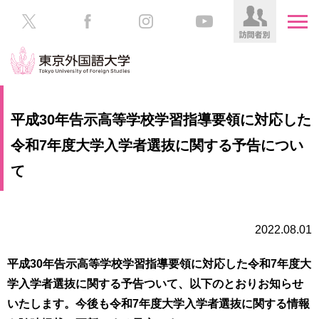
HOME
受
平成30年告示高等学校学習指導要領に対応した
験
生
令和7年度大学入学者選抜に関する予告につい
大
の
学
て
方
案
内
在
学
学
2022.08.01
生
部・
の
大
平成30年告示高等学校学習指導要領に対応した令和7年度大
方
学
学入学者選抜に関する予告ついて、以下のとおりお知らせ
院
／
保
いたします。今後も令和7年度大学入学者選抜に関する情報
教
護