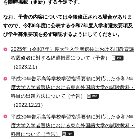
を随時掲載（更新）する予定です。
育
者
の
なお、予告の内容については今後修正される場合がありま
方
研
究
すので、令和6年度に公表する令和7年度入学者選抜要項及
卒
び学生募集要項を必ず確認するようにしてください。
業
社
生
会
2025年（令和7年）度大学入学者選抜における旧教育課
の
連
方
程履修者に対する経過措置について（予告）
携
（2023.2.1）
一
入
平成30年告示高等学校学習指導要領に対応した令和7年
般・
試
地
情
度大学入学者選抜における東京外国語大学の試験教科・
域
報
科目の出題方法について（予告）
の
（2022.12.21）
方
寄
附
平成30年告示高等学校学習指導要領に対応した令和7年
教
を
度大学入学者選抜における東京外国語大学の試験教科・
職
す
員
科目について（予告）
る
専