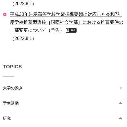
（2022.8.1）
用
お
平成30年告示高等学校学習指導要領に対応した令和7年
問
い
度学校推薦型選抜［国際社会学部］における推薦要件の
合
一部変更について（予告）
わ
（2022.8.1）
せ
交
通
ア
TOPICS
ク
セ
ス
大学の動き
サ
イ
学生活動
ト
マ
ッ
研究
プ