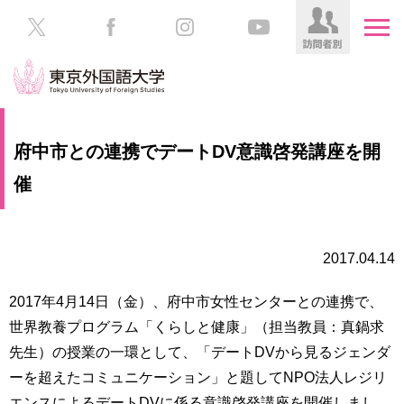
HOME
受
府中市との連携でデートDV意識啓発講座を開
験
生
催
大
の
学
方
案
内
2017.04.14
在
学
学
生
2017年4月14日（金）、府中市女性センターとの連携で、
部・
の
大
世界教養プログラム「くらしと健康」（担当教員：真鍋求
方
学
先生）の授業の一環として、「デートDVから見るジェンダ
院
ーを超えたコミュニケーション」と題してNPO法人レジリ
／
保
教
護
エンスによるデートDVに係る意識啓発講座を開催しまし