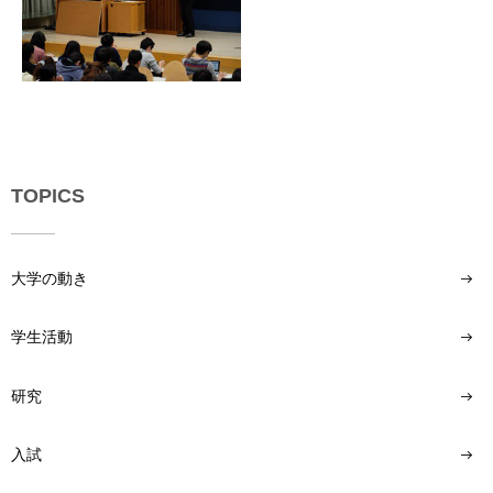
用
お
問
い
合
わ
せ
TOPICS
交
通
ア
ク
大学の動き
セ
ス
学生活動
サ
イ
研究
ト
マ
入試
ッ
プ