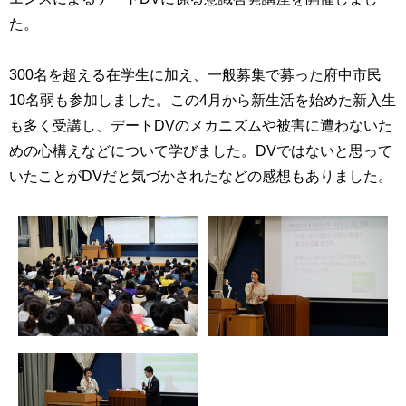
育
者
た。
の
方
研
究
300名を超える在学生に加え、一般募集で募った府中市民
卒
10名弱も参加しました。この4月から新生活を始めた新入生
業
社
も多く受講し、デートDVのメカニズムや被害に遭わないた
生
会
の
めの心構えなどについて学びました。DVではないと思って
連
方
携
いたことがDVだと気づかされたなどの感想もありました。
一
入
般・
試
地
情
域
報
の
方
寄
附
教
を
職
す
員
る
専