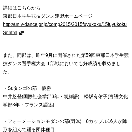
育
者
詳細はこちらから
の
東部日本学生競技ダンス連盟ホームページ
方
研
究
http://univ-dance.gr.jp/comp2015/2015fuyukoku/15fuyukoku
卒
Sr.html
業
社
生
会
の
連
方
また、同部は、昨年9月に開催された第59回東部日本学生競
携
技ダンス選手権大会Ⅱ部戦においても好成績を収めまし
一
入
た。
般・
試
地
情
域
・Sr.タンゴの部 優勝
報
の
中井悠登(国際社会学部3年・朝鮮語) 松坂有佑子(言語文化
方
寄
学部3年・フランス語)組
附
教
を
職
・フォーメーションモダンの部(団体) 8カップル16人が陣
す
員
る
形を組んで踊る団体種目、
専