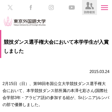
HOME
受
競技ダンス選手権大会において本学学生が入賞
験
生
しました
大
の
学
方
案
内
2015.03.24
在
学
学
生
2月15日（日）、第98回冬国公立大学競技ダンス選手権大
部・
の
大
会において、本学競技ダンス部所属の本澤七彩さん(国際社
方
学
会学部3年・アラビア語)の参加する組が、Sr.(シニア)ルンバ
院
の部で優勝しました。
／
保
教
護