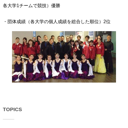
各大学1チームで競技）優勝
用
お
問
い
・団体成績（各大学の個人成績を総合した順位）2位
合
わ
せ
交
通
ア
ク
セ
ス
サ
イ
ト
TOPICS
マ
ッ
プ