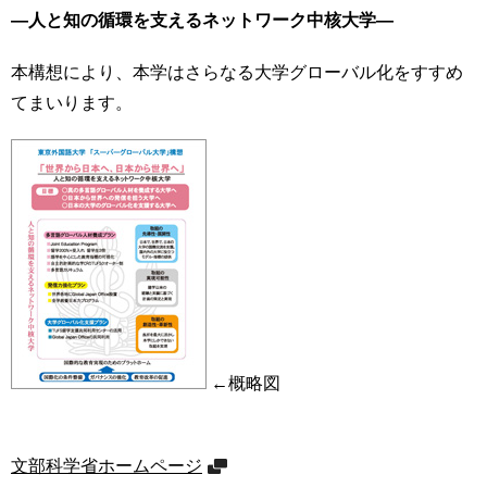
育
者
―人と知の循環を支えるネットワーク中核大学―
の
方
研
本構想により、本学はさらなる大学グローバル化をすすめ
究
てまいります。
卒
業
社
生
会
の
連
方
携
一
入
般・
試
地
情
域
報
の
方
組
←概略図
織
教
職
お
員
文部科学省ホームページ
問
専