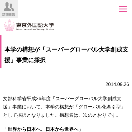
HOME
受
本学の構想が「スーパーグローバル大学創成支
験
生
援」事業に採択
大
の
学
方
案
内
2014.09.26
在
学
学
生
文部科学省平成26年度「スーパーグローバル大学創成支
部・
の
大
援」事業において、本学の構想が「グローバル化牽引型」
方
学
として採択となりました。構想名は、次のとおりです。
院
／
保
「世界から日本へ、日本から世界へ」
教
護