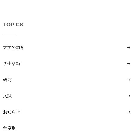
い
用
合
わ
せ
TOPICS
交
通
大学の動き
ア
ク
セ
学生活動
ス
研究
サ
イ
ト
入試
マ
ッ
お知らせ
プ
年度別