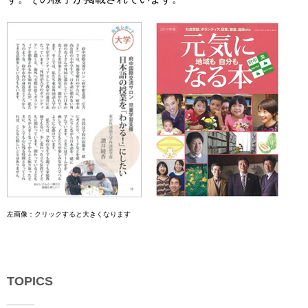
育
者
の
方
研
究
卒
業
社
生
会
の
連
方
携
一
入
般・
試
地
情
域
報
左画像：クリックすると大きくなります
の
方
組
織
教
職
TOPICS
お
員
問
専