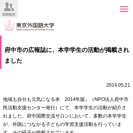
HOME
受
府中市の広報誌に、本学学生の活動が掲載され
験
生
ました
大
の
学
方
案
内
2014.05.21
在
学
学
生
地域も自分も元気になる本 2014年版』（NPO法人府中市
部・
の
大
民活動支援センター発行）にて、本学学生の活動が紹介さ
方
学
れました。府中国際交流サロンにおいて、多数の本学学生
院
が、外国につながる子どもの学習支援活動を行っていま
／
保
教
護
す。その様子が掲載されています。