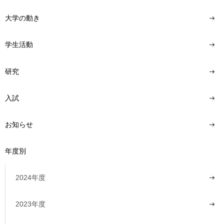
い
用
合
大学の動き
わ
せ
学生活動
交
通
研究
ア
ク
入試
セ
ス
お知らせ
サ
イ
年度別
ト
マ
ッ
2024年度
プ
2023年度