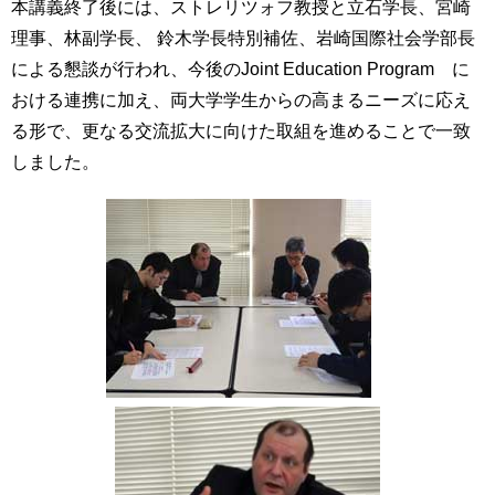
本講義終了後には、ストレリツォフ教授と立石学長、宮崎
用
お
理事、林副学長、 鈴木学長特別補佐、岩崎国際社会学部長
問
による懇談が行われ、今後のJoint Education Program に
い
おける連携に加え、両大学学生からの高まるニーズに応え
合
わ
る形で、更なる交流拡大に向けた取組を進めることで一致
せ
しました。
交
通
ア
ク
セ
ス
サ
イ
ト
マ
ッ
プ