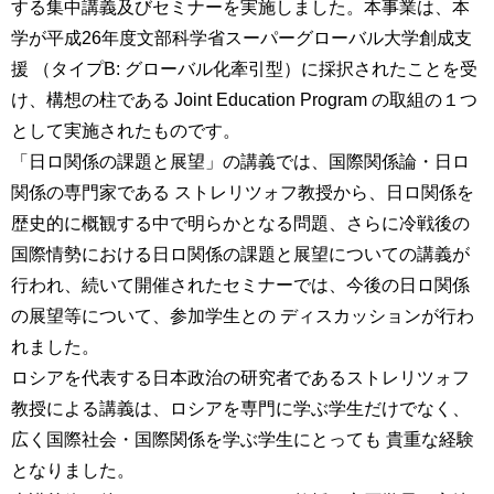
する集中講義及びセミナーを実施しました。本事業は、本
育
者
学が平成26年度文部科学省スーパーグローバル大学創成支
の
方
研
援 （タイプB: グローバル化牽引型）に採択されたことを受
究
け、構想の柱である Joint Education Program の取組の１つ
卒
として実施されたものです。
業
社
生
「日ロ関係の課題と展望」の講義では、国際関係論・日ロ
会
の
連
関係の専門家である ストレリツォフ教授から、日ロ関係を
方
携
歴史的に概観する中で明らかとなる問題、さらに冷戦後の
国際情勢における日ロ関係の課題と展望についての講義が
一
入
般・
行われ、続いて開催されたセミナーでは、今後の日ロ関係
試
地
情
の展望等について、参加学生との ディスカッションが行わ
域
報
れました。
の
方
ロシアを代表する日本政治の研究者であるストレリツォフ
寄
附
教授による講義は、ロシアを専門に学ぶ学生だけでなく、
教
を
広く国際社会・国際関係を学ぶ学生にとっても 貴重な経験
職
す
となりました。
員
る
専