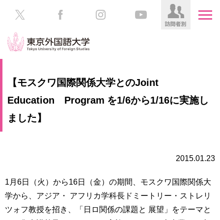
HOME
受
【モスクワ国際関係大学とのJoint
験
生
Education Program を1/6から1/16に実施し
大
の
学
ました】
方
案
内
在
学
学
2015.01.23
生
部・
の
大
1月6日（火）から16日（金）の期間、モスクワ国際関係大
方
学
学から、アジア・ アフリカ学科長ドミートリー・ストレリ
院
／
保
ツォフ教授を招き、「日ロ関係の課題と 展望」をテーマと
教
護