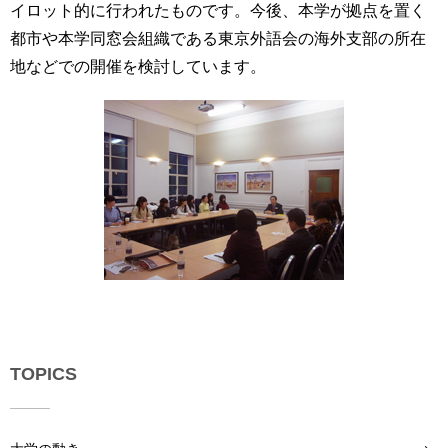
イロット的に行われたものです。今後、本学が拠点を置く
用
お
都市や本学同窓会組織である東京外語会の海外支部の所在
問
地などでの開催を検討しています。
い
合
わ
せ
交
通
ア
ク
セ
ス
サ
イ
TOPICS
ト
マ
ッ
プ