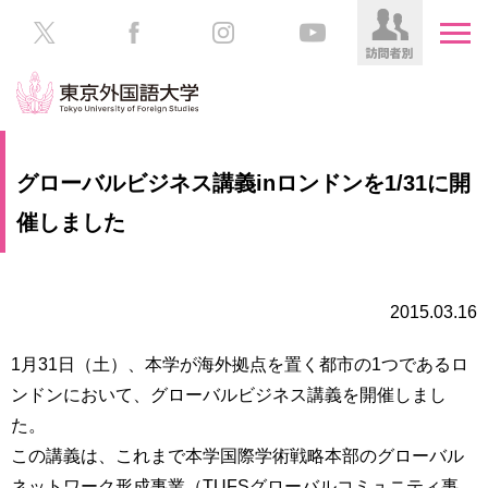
HOME
受
グローバルビジネス講義inロンドンを1/31に開
験
生
催しました
大
の
学
方
案
内
2015.03.16
在
学
学
生
1月31日（土）、本学が海外拠点を置く都市の1つであるロ
部・
の
大
ンドンにおいて、グローバルビジネス講義を開催しまし
方
学
た。
院
この講義は、これまで本学国際学術戦略本部のグローバル
／
保
教
護
ネットワーク形成事業（TUFSグローバルコミュニティ事