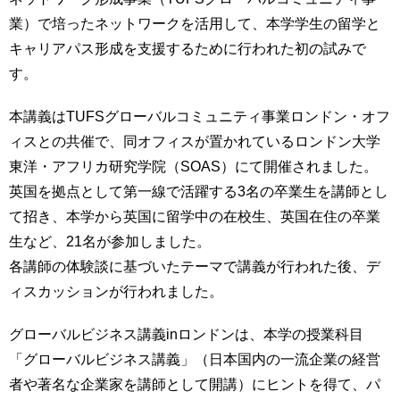
育
者
業）で培ったネットワークを活用して、本学学生の留学と
の
キャリアパス形成を支援するために行われた初の試みで
方
研
究
す。
卒
業
社
本講義はTUFSグローバルコミュニティ事業ロンドン・オフ
生
会
ィスとの共催で、同オフィスが置かれているロンドン大学
の
連
東洋・アフリカ研究学院（SOAS）にて開催されました。
方
携
英国を拠点として第一線で活躍する3名の卒業生を講師とし
一
入
て招き、本学から英国に留学中の在校生、英国在住の卒業
般・
試
生など、21名が参加しました。
地
情
域
各講師の体験談に基づいたテーマで講義が行われた後、デ
報
の
ィスカッションが行われました。
方
寄
附
グローバルビジネス講義inロンドンは、本学の授業科目
教
を
「グローバルビジネス講義」（日本国内の一流企業の経営
職
す
員
者や著名な企業家を講師として開講）にヒントを得て、パ
る
専