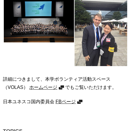
い
用
合
わ
せ
交
通
ア
ク
セ
ス
詳細につきまして、本学ボランティア活動スペース
サ
イ
（VOLAS）
ホームページ
でもご覧いただけます。
ト
マ
日本ユネスコ国内委員会
FBページ
ッ
プ
TOPICS