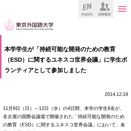
English
HOME
受
本学学生が「持続可能な開発のための教育
験
生
（ESD）に関するユネスコ世界会議」に学生ボ
大
の
学
ランティアとして参加しました
方
案
内
在
学
学
2014.12.19
生
部・
の
大
11月9日（日）～12日（水）の4日間、本学の学生8名が、
方
学
名古屋の国際会議場で開催された「持続可能な開発のため
院
／
保
の教育（ESD）に関するユネスコ世界会議」において、各
教
護