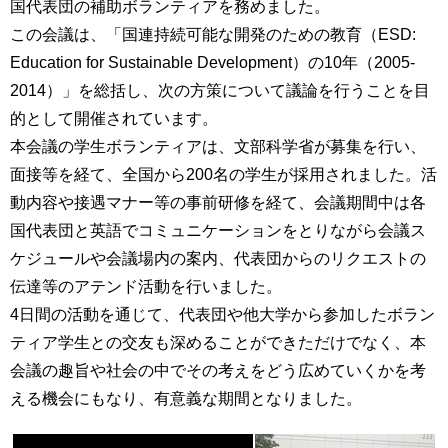
国代表団の補助ボランティアを務めました。
育
者
この会議は、「国連持続可能な開発のための教育（ESD:
の
方
研
Education for Sustainable Development）の10年（2005-
究
2014）」を総括し、次の方策について議論を行うことを目
卒
的として開催されています。
業
社
生
本会議の学生ボランティアは、文部科学省が募集を行い、
会
の
連
面接等を経て、全国から200名の学生が採用されました。活
方
携
動内容や接遇マナー等の事前研修を経て、会議期間中は各
国代表団と英語でコミュニケーションをとりながら会議ス
一
入
般・
ケジュールや会議場内の案内、代表団からのリクエストの
試
地
情
伝達等のアテンド活動を行いました。
域
報
4日間の活動を通じて、代表団や他大学から参加したボラン
の
方
ティア学生との交友も深めることができただけでなく、本
組
織
会議の趣旨や社会の中でその考えをどう広めていくかを考
教
える機会にもなり、有意義な期間となりました。
職
お
員
問
専